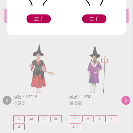
推薦商品
左手
右手
編號：12219
編號：1850
編號
小巫婆
紫女巫
紅
S
M
L
XL
S
M
L
XL
S
GL
GL
G