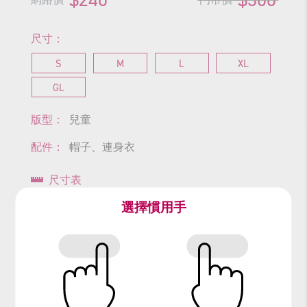
尺寸：
S
M
L
XL
GL
版型：
兒童
配件：
帽子、連身衣
尺寸表
選擇慣用手
查看商品尺寸
#巫婆
#女巫
#巫師
#魔女
#Halloween
#魔法
#巫女
#魔法師
#萬聖節