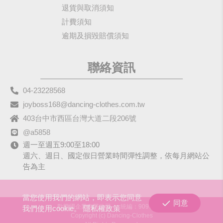
退貨與取消須知
計費須知
逾期及損毀賠償須知
聯絡資訊
04-23228568
joyboss168@dancing-clothes.com.tw
403台中市西區台灣大道二段206號
@a5858
週一至週五9:00至18:00
週六、週日、國定假日營業時間彈性調整，依每月網站公
告為主
當您使用我們的網站，即表示您同意
同意
歡樂國企業有限公司
統編：90979680
我們使用cookie。
隱私權政策
Copyright (c) Dancing-Clothes