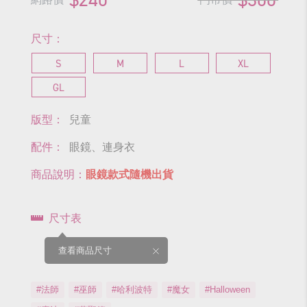
尺寸：
S
M
L
XL
GL
版型：
兒童
配件：
眼鏡、連身衣
商品說明：
眼鏡款式隨機出貨
尺寸表
查看商品尺寸
#法師
#巫師
#哈利波特
#魔女
#Halloween