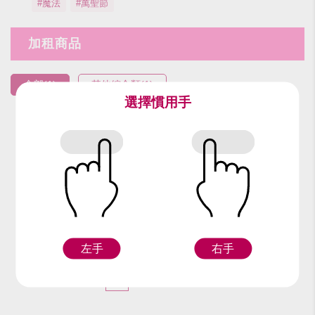
#魔法
#萬聖節
加租商品
全部(1)
其他綜合類(1)
選擇慣用手
編號：91112
魔法杖
左手
右手
Z