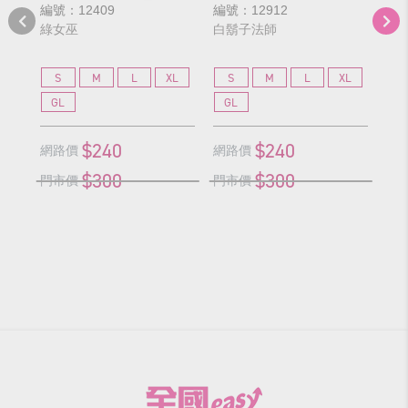
編號：12409
編號：12912
編號
綠女巫
白鬍子法師
紫
S
M
L
XL
S
M
L
XL
S
GL
GL
G
$240
$240
網路價
網路價
網
$300
$300
門市價
門市價
門