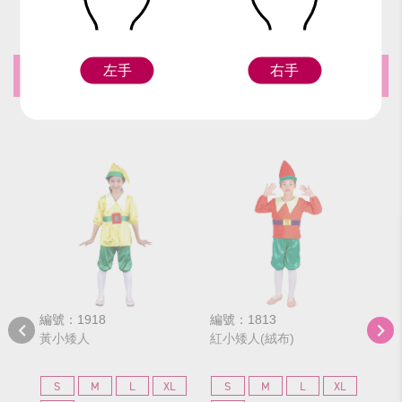
左手
右手
推薦商品
編號：1918
編號：1813
編號
黃小矮人
紅小矮人(絨布)
橘
S
M
L
XL
S
M
L
XL
S