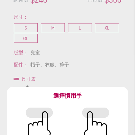
尺寸：
S
M
L
XL
GL
版型：
兒童
配件：
帽子、衣服、褲子
尺寸表
查看商品尺寸
選擇慣用手
#小矮人
#白雪公主
#精靈
#樵夫
#農夫
#童話故事
#格林童話
#迪士尼
#Disney
#snowwhite
#森林
#七矮人
#七個小矮人