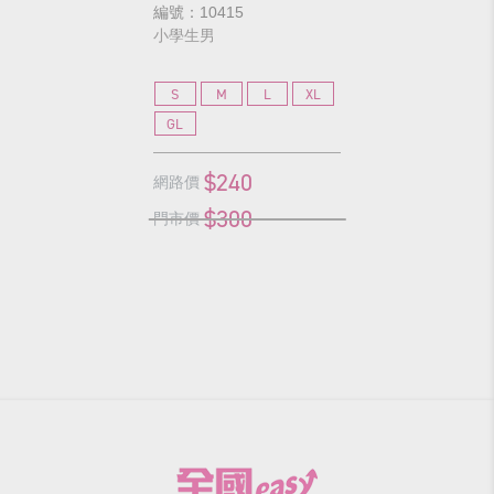
編號：10415
小學生男
S
M
L
XL
GL
$240
網路價
$300
門市價