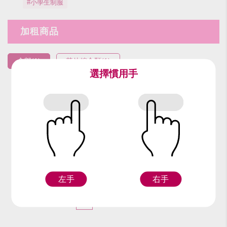
#小學生制服
加租商品
全部(1)
其他綜合類(1)
選擇慣用手
編號：92613
紅書包
左手
右手
F