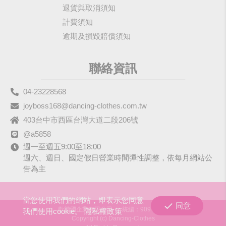
退貨與取消須知
計費須知
逾期及損毀賠償須知
聯絡資訊
04-23228568
joyboss168@dancing-clothes.com.tw
403台中市西區台灣大道二段206號
@a5858
週一至週五9:00至18:00
週六、週日、國定假日營業時間彈性調整，依每月網站公
告為主
當您使用我們的網站，即表示您同意
同意
歡樂國企業有限公司
統編：90979680
我們使用cookie。
隱私權政策
Copyright (c) Dancing-Clothes