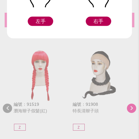
推薦商品
左手
右手
編號：91519
編號：91908
編號
瀏海辮子假髮(紅)
特長清辮子頭
瀏海
Z
Z
Z