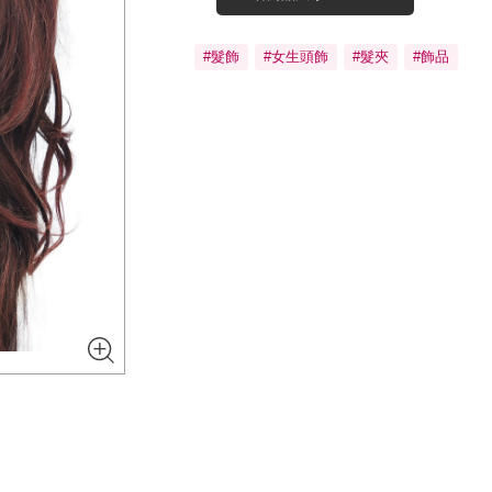
#髮飾
#女生頭飾
#髮夾
#飾品