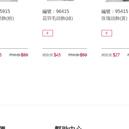
5915
編號：96415
編號：95415
飾(粉)
花羽毛頭飾(綠)
玫瑰頭飾(黃)
F
F
5
$50
$45
$50
$27
門市價
網路價
門市價
網路價