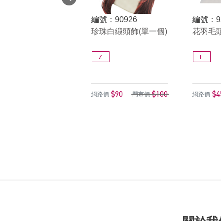
編號：90926
編號：9
珍珠白緞頭飾(單一個)
花羽毛頭
Z
F
$90
$100
$4
網路價
門市價
網路價