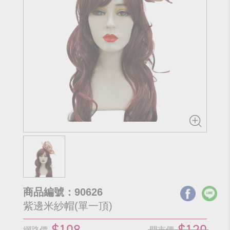
商品編號：90626
紫邊米紗帽(單一頂)
$108
$120
網路價
門市價