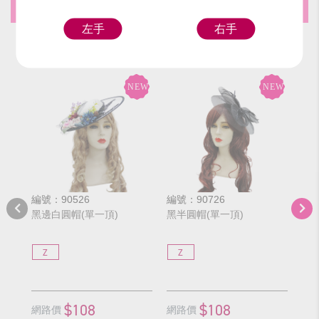
推薦商品
左手
右手
編號：90526
編號：90726
編號
黑邊白圓帽(單一頂)
黑半圓帽(單一頂)
彩花
Z
Z
Z
$108
$108
網路價
網路價
網