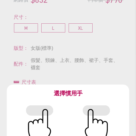
尺寸：
M
L
XL
版型：
女版(標準)
假髮、頸鍊、上衣、腰飾、裙子、手套、
配件：
襪套
尺寸表
選擇慣用手
查看商品尺寸
#獵魔女團
#K-POP
#Mira
#KPOP
#HUNTR/X
#黑色
#黃色
#黑黃色