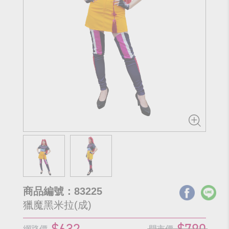
商品編號：83225
獵魔黑米拉(成)
$632
$790
網路價
門市價