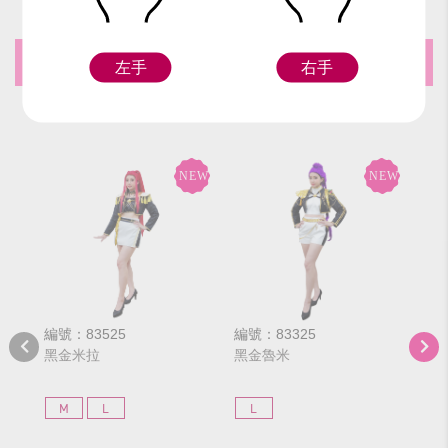
推薦商品
左手
右手
編號：83525
編號：83325
編號
黑金米拉
黑金魯米
黑
M
L
L