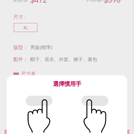
尺寸：
XL
版型：
男版(標準)
配件：
帽子、底衣、外套、褲子、書包
尺寸表
選擇慣用手
查看商品尺寸
#蠟筆小新
#野原新之助