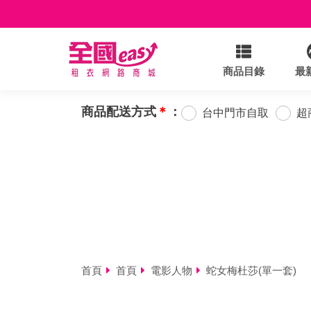
商品目錄
最
商品配送方式
＊
：
台中門市自取
超
首頁
首頁
電影人物
蛇女梅杜莎(單一套)