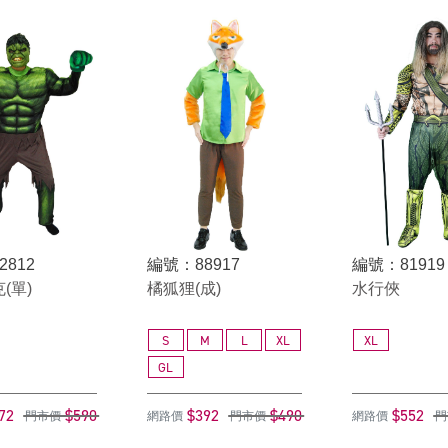
2812
編號：88917
編號：81919
(單)
橘狐狸(成)
水行俠
S
M
L
XL
XL
GL
72
$590
$392
$490
$552
門市價
網路價
門市價
網路價
門