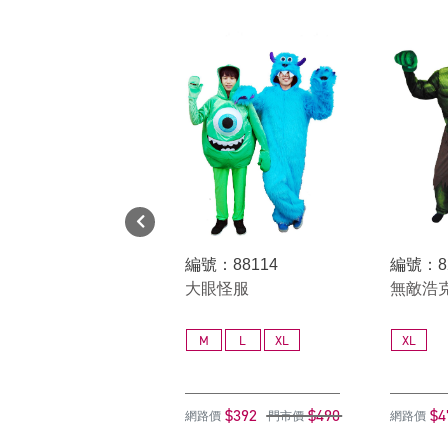
編號：88114
編號：8
大眼怪服
無敵浩克
M
L
XL
XL
$392
$490
$4
網路價
門市價
網路價