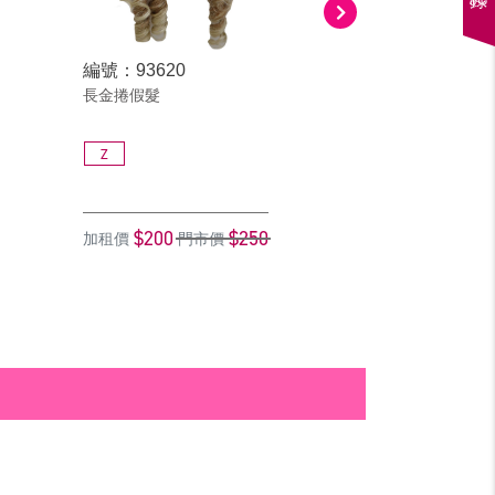
編號：93620
編號：93411
長金捲假髮
黑波浪假髮
Z
Z
$200
$250
$200
加租價
門市價
加租價
門市