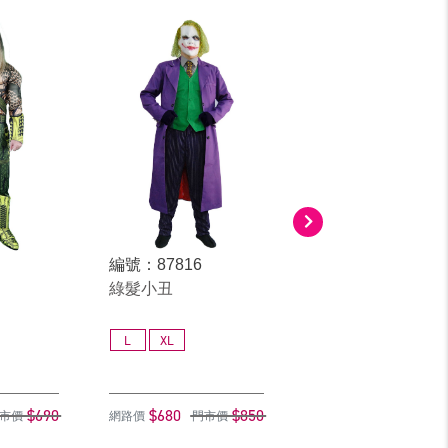
編號：87816
編號：81221
綠髮小丑
魷魚遊戲服(456)
L
XL
L
XL
GL
$690
$680
$850
$472
$
市價
網路價
門市價
網路價
門市價