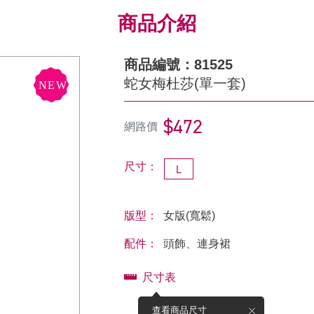
商品介紹
商品編號：81525
蛇女梅杜莎(單一套)
$472
網路價
尺寸：
L
版型：
女版(寬鬆)
配件：
頭飾、連身裙
尺寸表
查看商品尺寸