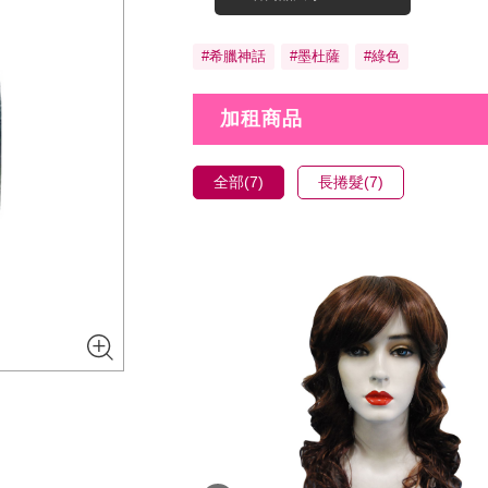
#希臘神話
#墨杜薩
#綠色
加租商品
全部(7)
長捲髮(7)