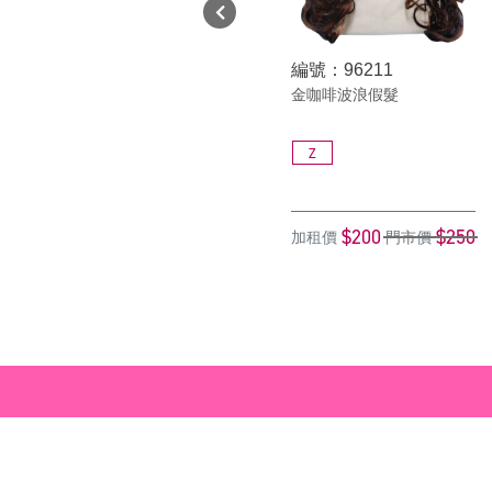
編號：96211
金咖啡波浪假髮
Z
$200
$250
加租價
門市價