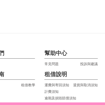
們
幫助中心
常見問題
投訴與建議
南
租借說明
租借教學
運費與寄回須知
退貨與取消須知
計費須知
逾期及損毀賠償須知