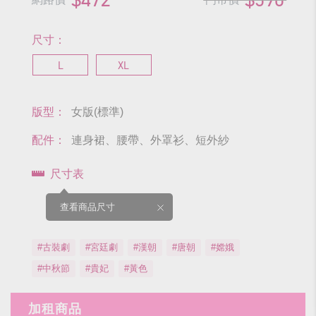
尺寸：
L
XL
版型：
女版(標準)
配件：
連身裙、腰帶、外罩衫、短外紗
尺寸表
查看商品尺寸
#古裝劇
#宮廷劇
#漢朝
#唐朝
#嫦娥
#中秋節
#貴妃
#黃色
加租商品