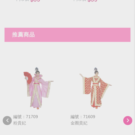
推薦商品
編號：71709
編號：71609
編號
粉貴妃
金圈貴妃
紅