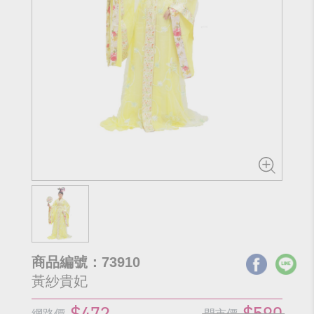
商品編號：73910
黃紗貴妃
$472
$590
網路價
門市價