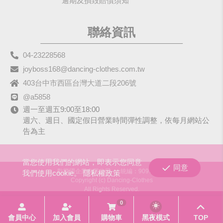
逾期及損毀賠償須知
聯絡資訊
04-23228568
joyboss168@dancing-clothes.com.tw
403台中市西區台灣大道二段206號
@a5858
週一至週五9:00至18:00
週六、週日、國定假日營業時間彈性調整，依每月網站公
告為主
當您使用我們的網站，即表示您同意
同意
歡樂國企業有限公司
統編：90979680
我們使用cookie。
隱私權政策
Copyright (c) Dancing-Clothes
All Rights Reserved.
0
會員中心
加入會員
購物車
黑夜模式
TOP