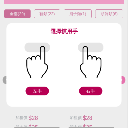
全部(29)
鞋類(22)
扇子類(1)
頭飾類(6)
選擇慣用手
編號：93317
編號：93417
編
粉彩鞋(22號)
粉彩鞋(22.5號)
左手
右手
F
F
$28
$28
加租價
加租價
加
$35
$35
門市價
門市價
門