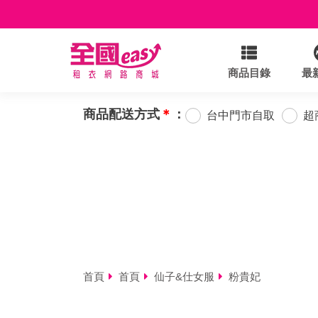
商品目錄
最
商品配送方式
＊
：
台中門市自取
超
首頁
首頁
仙子&仕女服
粉貴妃