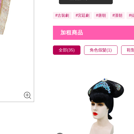
#古裝劇
#宮廷劇
#唐朝
#漢朝
#
加租商品
全部(35)
角色假髮(1)
鞋類