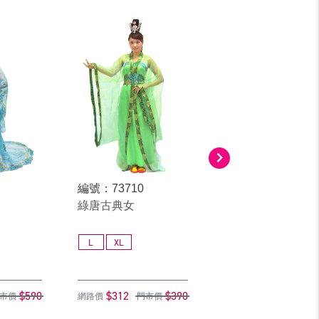
編號：73710
編號：71120
綠唐古典女
長衫漢服女
L
XL
L
$590
$312
$390
$472
$
市價
網路價
門市價
網路價
門市價