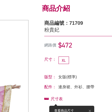
商品介紹
商品編號：71709
粉貴妃
$472
網路價
尺寸：
XL
版型：
女版(標準)
配件：
連身裙、外衫、腰帶
尺寸表
查看商品尺寸