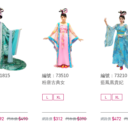
1815
編號：73510
編號：73210
粉唐古典女
藍鳳凰貴妃
L
XL
L
XL
92
$490
$312
$390
$472
門市價
網路價
門市價
網路價
門