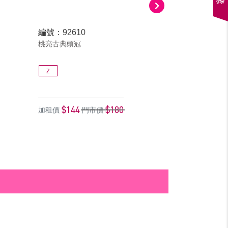
編號：92610
編號：90415
桃亮古典頭冠
牡丹花古典頭冠
Z
F
$144
$180
$144
加租價
門市價
加租價
門市