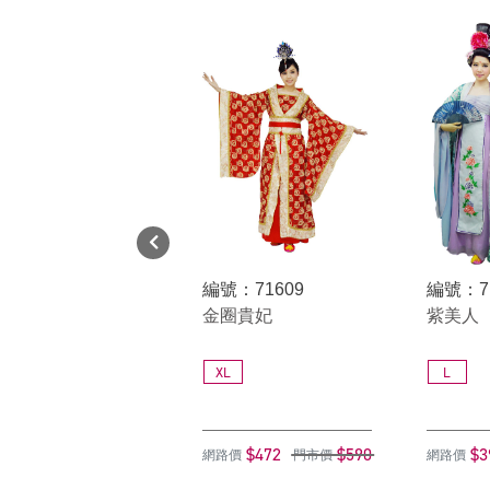
編號：71609
編號：7
金圈貴妃
紫美人
XL
L
$472
$590
$3
網路價
門市價
網路價