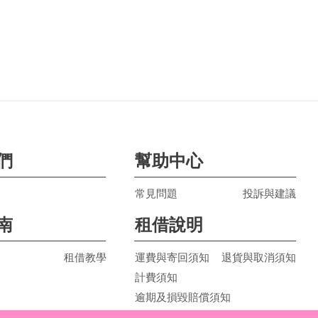
們
幫助中心
常見問題
投訴與建議
南
租借說明
租借教學
運費與寄回須知
退貨與取消須知
計費須知
逾期及損毀賠償須知