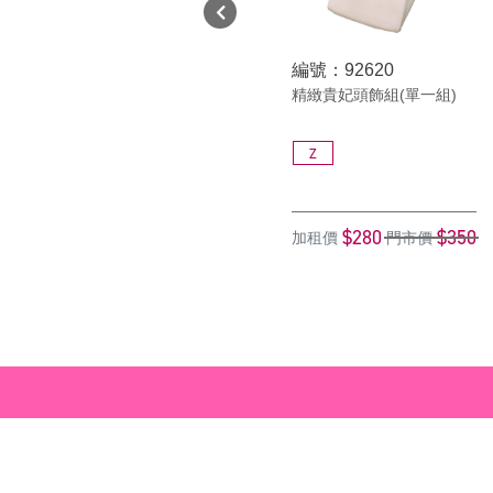
編號：92620
精緻貴妃頭飾組(單一組)
Z
$280
$350
加租價
門市價