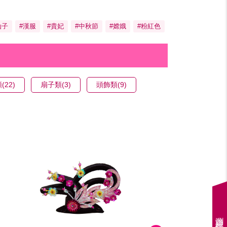
仙子
#漢服
#貴妃
#中秋節
#嫦娥
#粉紅色
(22)
扇子類(3)
頭飾類(9)
瀏覽紀錄