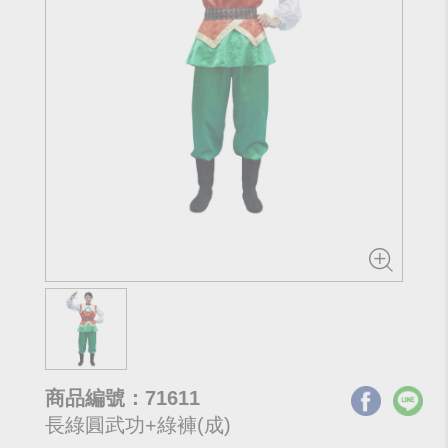
商品編號：71611
長綠圓武功+綠褲(成)