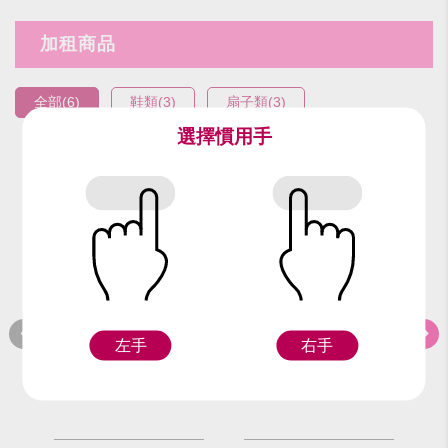
加租商品
全部(6)
鞋類(3)
扇子類(3)
選擇慣用手
編號：92817
編號：92917
編
黑長靴(27號)
黑長靴(27.5號)
黑
左手
右手
F
F