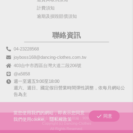
計費須知
逾期及損毀賠償須知
聯絡資訊
04-23228568
joyboss168@dancing-clothes.com.tw
403台中市西區台灣大道二段206號
@a5858
週一至週五9:00至18:00
週六、週日、國定假日營業時間彈性調整，依每月網站公
告為主
當您使用我們的網站，即表示您同意
同意
歡樂國企業有限公司
統編：90979680
我們使用cookie。
隱私權政策
Copyright (c) Dancing-Clothes
All Rights Reserved.