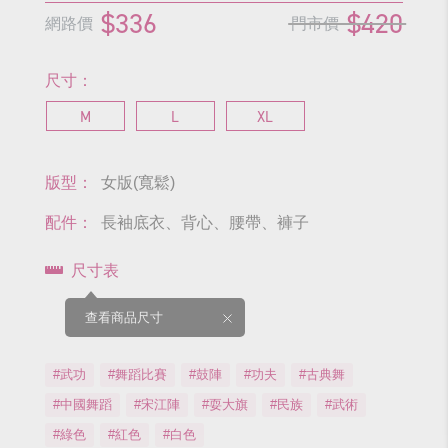
$336
$420
網路價
門市價
尺寸：
M
L
XL
版型：
女版(寬鬆)
配件：
長袖底衣、背心、腰帶、褲子
尺寸表
查看商品尺寸
#武功
#舞蹈比賽
#鼓陣
#功夫
#古典舞
#中國舞蹈
#宋江陣
#耍大旗
#民族
#武術
#綠色
#紅色
#白色