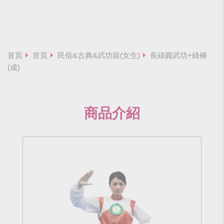
首頁
首頁
民俗&古典&武功裝(女生)
長綠圓武功+綠褲
(成)
商品介紹