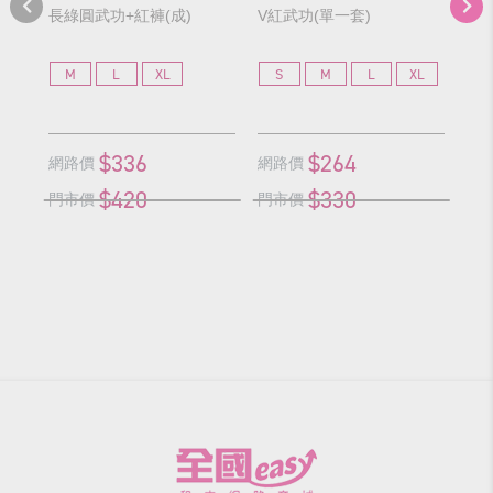
長綠圓武功+紅褲(成)
V紅武功(單一套)
火
M
L
XL
S
M
L
XL
S
G
$336
$264
網
網路價
網路價
$420
$330
門
門市價
門市價