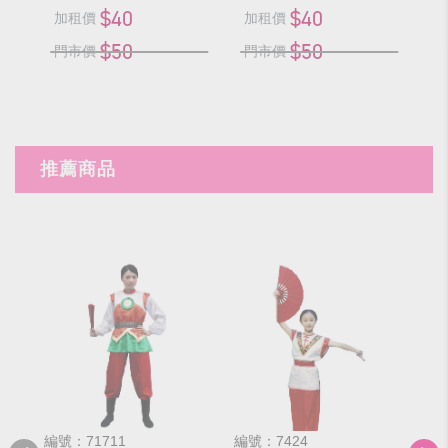
$40
$40
加租價
加租價
加
$50
$50
門市價
門市價
門
推薦商品
編號：71711
編號：7424
編號