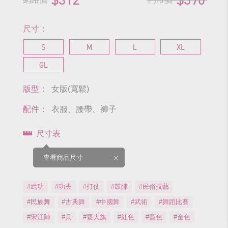
尺寸：
S
M
L
XL
GL
版型：
女版(寬鬆)
配件：
衣服、腰帶、褲子
尺寸表
查看商品尺寸
#武功
#功夫
#打仗
#鼓陣
#民俗技藝
#民族舞
#古典舞
#中國舞
#武術
#舞蹈比賽
#宋江陣
#兵
#耍大旗
#紅色
#藍色
#金色