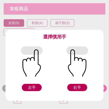
加租商品
全部(8)
鞋類(4)
扇子類(3)
傳統民俗類(1)
選擇慣用手
編號：92817
編號：92417
編
左手
右手
黑長靴(27號)
黑長靴(25號)
黑
F
F