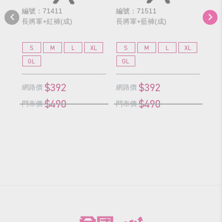
編號：71411
編號：71511
編號
長將軍+紅褲(成)
長將軍+藍褲(成)
巾
S
M
L
XL
S
M
L
XL
GL
GL
3
$392
$392
網路價
網路價
網
$490
$490
門市價
門市價
門