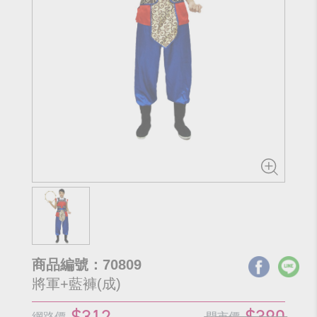
商品編號：70809
將軍+藍褲(成)
$312
$390
網路價
門市價