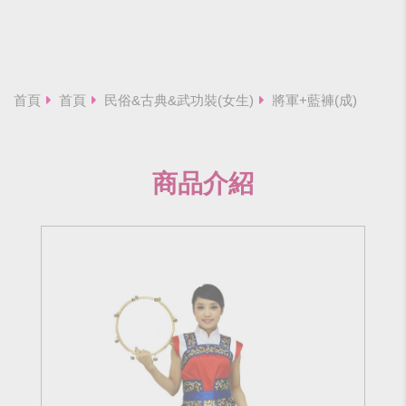
首頁
首頁
民俗&古典&武功裝(女生)
將軍+藍褲(成)
商品介紹