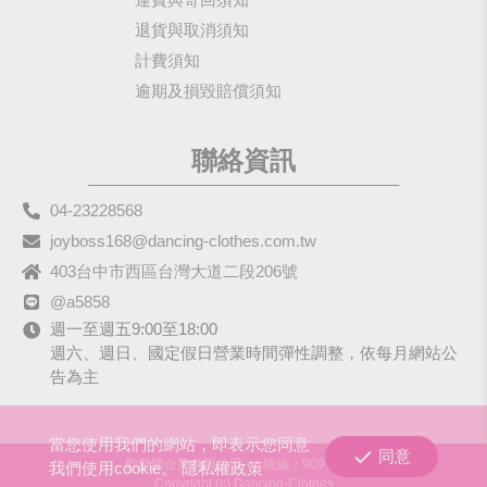
退貨與取消須知
計費須知
逾期及損毀賠償須知
聯絡資訊
04-23228568
joyboss168@dancing-clothes.com.tw
403台中市西區台灣大道二段206號
@a5858
週一至週五9:00至18:00
週六、週日、國定假日營業時間彈性調整，依每月網站公
告為主
當您使用我們的網站，即表示您同意
同意
歡樂國企業有限公司
統編：90979680
我們使用cookie。
隱私權政策
Copyright (c) Dancing-Clothes