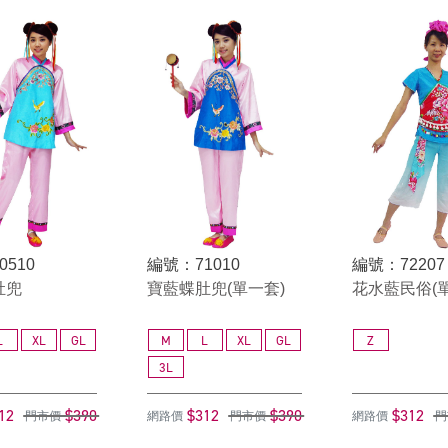
0510
編號：71010
編號：72207
肚兜
寶藍蝶肚兜(單一套)
花水藍民俗(
L
XL
GL
M
L
XL
GL
Z
3L
12
$390
$312
$390
$312
門市價
網路價
門市價
網路價
門