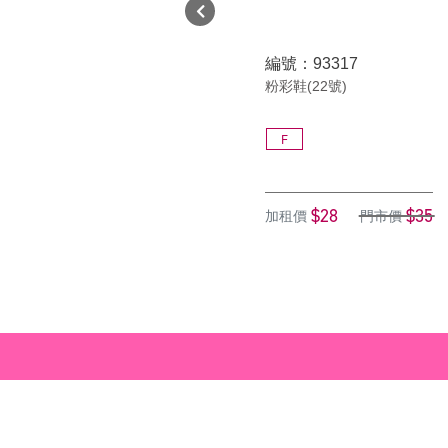
編號：93317
粉彩鞋(22號)
F
$28
$35
加租價
門市價