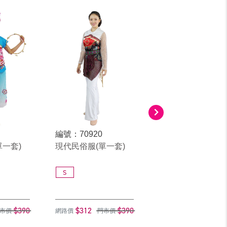
編號：70920
編號：7116
單一套)
現代民俗服(單一套)
藍亮民俗(單一套)
S
M
$390
$312
$390
$392
$
市價
網路價
門市價
網路價
門市價