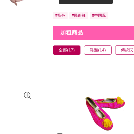
#藍色
#民俗舞
#中國風
加租商品
全部(17)
鞋類(14)
傳統民俗