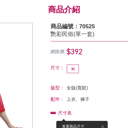
商品介紹
商品編號：70525
艷彩民俗(單一套)
$392
網路價
尺寸：
M
版型：
女版(寬鬆)
配件：
上衣、褲子
尺寸表
查看商品尺寸