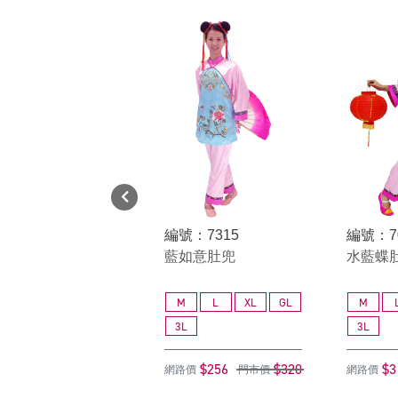
編號：7315
編號：7
藍如意肚兜
水藍蝶
M
L
XL
GL
M
3L
3L
$256
$320
$3
網路價
門市價
網路價