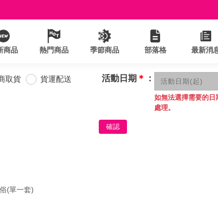
新商品
熱門商品
季節商品
部落格
最新消
活動日期
＊
：
商取貨
貨運配送
如無法選擇需要的日
處理。
確認
俗(單一套)