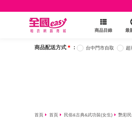
商品目錄
最
商品配送方式
＊
：
台中門市自取
超
首頁
首頁
民俗&古典&武功裝(女生)
艷彩民