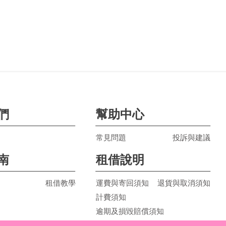
們
幫助中心
常見問題
投訴與建議
南
租借說明
租借教學
運費與寄回須知
退貨與取消須知
計費須知
逾期及損毀賠償須知