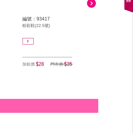
編號：93417
編號：93517
粉彩鞋(22.5號)
粉彩鞋(23號)
F
F
$28
$35
$28
加租價
門市價
加租價
門