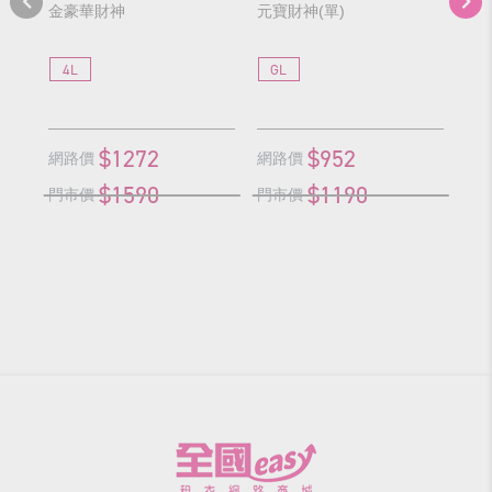
金豪華財神
元寶財神(單)
N
4L
GL
4
$1272
$952
網路價
網路價
網
$1590
$1190
門市價
門市價
門