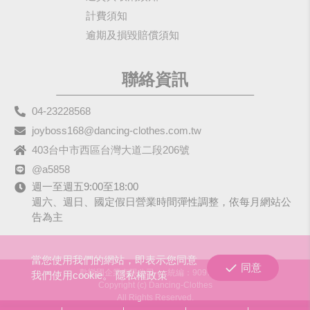
計費須知
逾期及損毀賠償須知
聯絡資訊
04-23228568
joyboss168@dancing-clothes.com.tw
403台中市西區台灣大道二段206號
@a5858
週一至週五9:00至18:00
週六、週日、國定假日營業時間彈性調整，依每月網站公
告為主
當您使用我們的網站，即表示您同意
同意
歡樂國企業有限公司
統編：90979680
我們使用cookie。
隱私權政策
Copyright (c) Dancing-Clothes
All Rights Reserved.