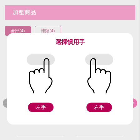
加租商品
全部(4)
鞋類(4)
選擇慣用手
編號：92217
編號：92417
編
黑長靴(24號)(雙)
黑長靴(25號)
左手
右手
F
F