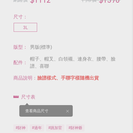
尺寸：
3L
版型：
男版(標準)
帽子、帽叉、白領襯、連身衣、腰帶、臉
配件：
譜、喜聯
商品說明：
臉譜樣式、手聯字樣隨機出貨
尺寸表
查看商品尺寸
#財神
#過年
#跳加官
#財神爺