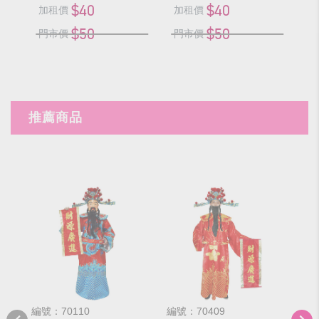
$40
$40
加租價
加租價
加
$50
$50
門市價
門市價
門
推薦商品
編號：70110
編號：70409
編號