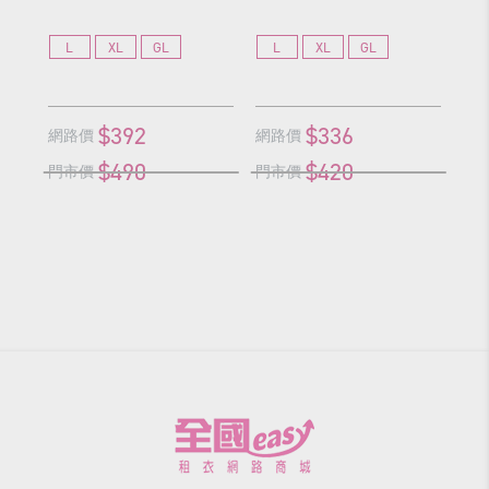
L
XL
GL
L
XL
GL
X
$392
$336
網路價
網路價
網
$490
$420
門市價
門市價
門