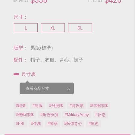
尺寸：
L
XL
GL
版型：
男版(標準)
配件：
帽子、衣服、背心、褲子
尺寸表
查看商品尺寸
#職業
#制服
#飛虎隊
#特攻隊
#特種部隊
#機動部隊
#角色扮演
#MilitaryArmy
#反恐
#FBI
#任務
#警察
#防彈背心
#黑色