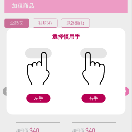
加租商品
全部(5)
鞋類(4)
武器類(1)
選擇慣用手
編號：92217
編號：92417
編
黑長靴(24號)(雙)
黑長靴(25號)
左手
右手
F
F
$40
$40
加租價
加租價
加