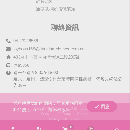
計費須知
逾期及損毀賠償須知
聯絡資訊
04-23228568
joyboss168@dancing-clothes.com.tw
403台中市西區台灣大道二段206號
@a5858
週一至週五9:00至18:00
週六、週日、國定假日營業時間彈性調整，依每月網站公
告為主
當您使用我們的網站，即表示您同意
同意
歡樂國企業有限公司
統編：90979680
我們使用cookie。
隱私權政策
Copyright (c) Dancing-Clothes
All Rights Reserved.
0