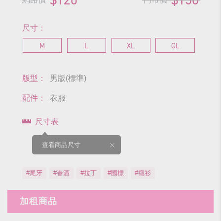
尺寸：
M
L
XL
GL
版型：
男版(標準)
配件：
衣服
尺寸表
查看商品尺寸
#尾牙
#春酒
#拉丁
#國標
#襯衫
加租商品