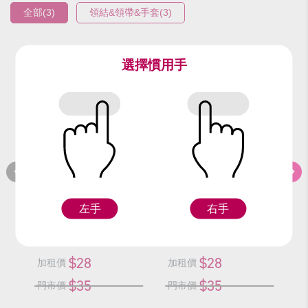
全部(3)
領結&領帶&手套(3)
選擇慣用手
編號：91511
編號：95210
編
領帶(紅黑菱格)
中銀亮領結
Z
Z
左手
右手
$28
$28
加租價
加租價
加
$35
$35
門市價
門市價
門