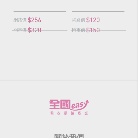
$256
$120
網路價
網路價
網
$320
$150
門市價
門市價
門
關於我們