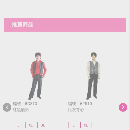
推薦商品
編號：6D810
編號：6F910
編號
紅黑酷男
銀灰背心
綠
L
XL
GL
L
XL
L