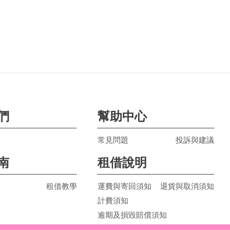
們
幫助中心
常見問題
投訴與建議
南
租借說明
租借教學
運費與寄回須知
退貨與取消須知
計費須知
逾期及損毀賠償須知