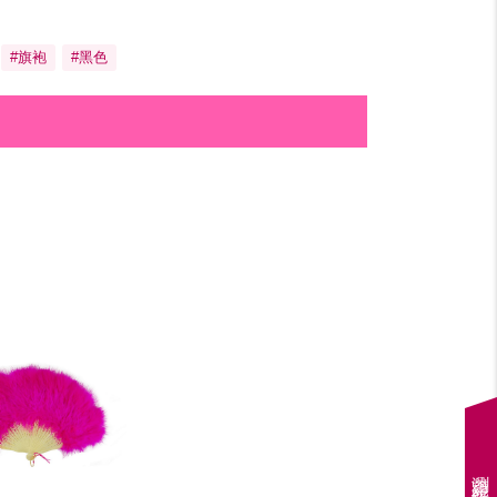
#旗袍
#黑色
瀏覽紀錄