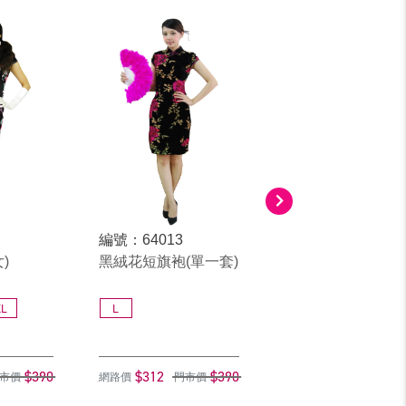
編號：64013
編號：67113
)
黑絨花短旗袍(單一套)
短絨旗袍(棗紅)
XL
L
M
L
XL
3L
$390
$312
$390
$312
$
市價
網路價
門市價
網路價
門市價