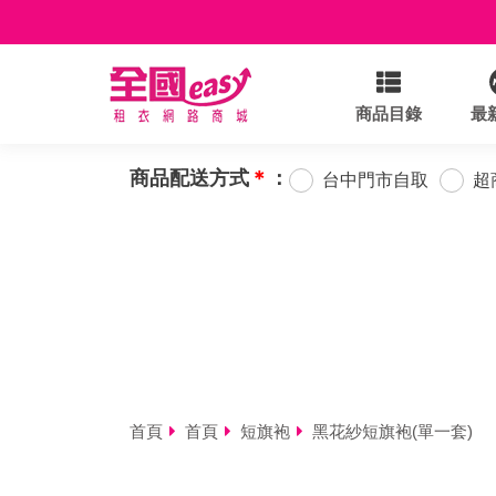
商品目錄
最
商品配送方式
＊
：
台中門市自取
超
首頁
首頁
短旗袍
黑花紗短旗袍(單一套)