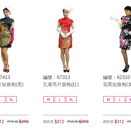
7413
編號：67313
編號：62310
短旗袍(黑)
孔雀亮片旗袍(紅)
花黑短旗袍(女
L
XL
M
L
XL
M
L
12
$390
$312
$390
$312
門市價
網路價
門市價
網路價
門