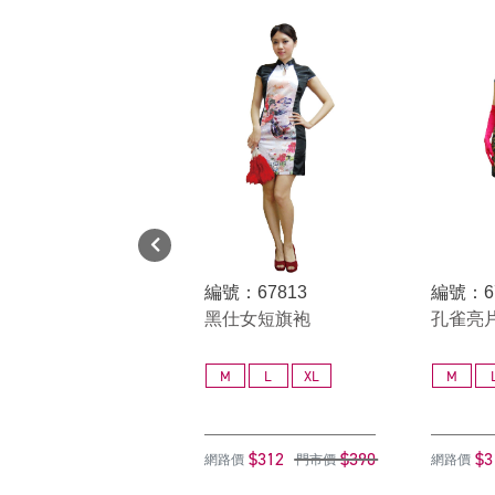
編號：67813
編號：6
黑仕女短旗袍
孔雀亮片
M
L
XL
M
$312
$390
$3
網路價
門市價
網路價