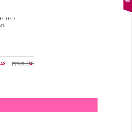
107-7
毛扇
$48
$60
門市價