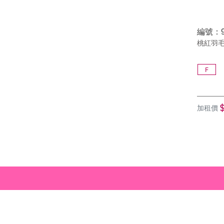
編號：97
桃紅羽
F
加租價