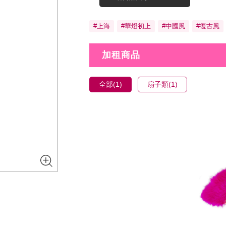
#上海
#華燈初上
#中國風
#復古風
加租商品
全部(1)
扇子類(1)