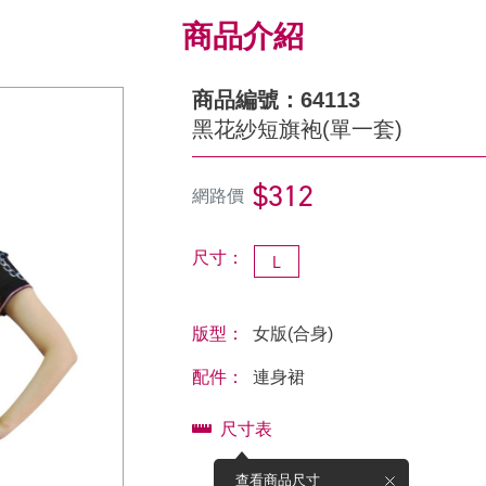
商品介紹
商品編號：64113
黑花紗短旗袍(單一套)
$312
網路價
尺寸：
L
版型：
女版(合身)
配件：
連身裙
尺寸表
查看商品尺寸