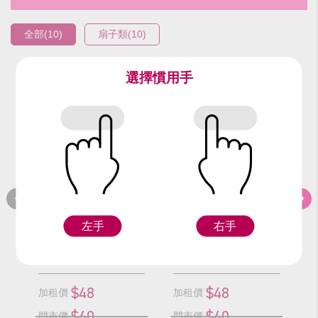
全部(10)
扇子類(10)
選擇慣用手
編號：97107-2
編號：97107-3
編
黃色羽毛扇
白色羽毛扇
左手
右手
F
F
$48
$48
加租價
加租價
加
$60
$60
門市價
門市價
門