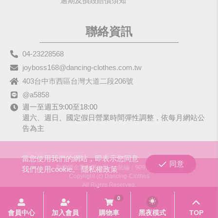
逾期及損毀賠償須知
聯絡資訊
04-23228568
joyboss168@dancing-clothes.com.tw
403台中市西區台灣大道二段206號
@a5858
週一至週五9:00至18:00
週六、週日、國定假日營業時間彈性調整，依每月網站公
告為主
當您使用我們的網站，即表示您同意
同意
歡樂國企業有限公司
統編：90979680
我們使用cookie。
隱私權政策
Copyright (c) Dancing-Clothes
All Rights Reserved.
0
會員中心
加入會員
購物車
黑夜模式
TOP