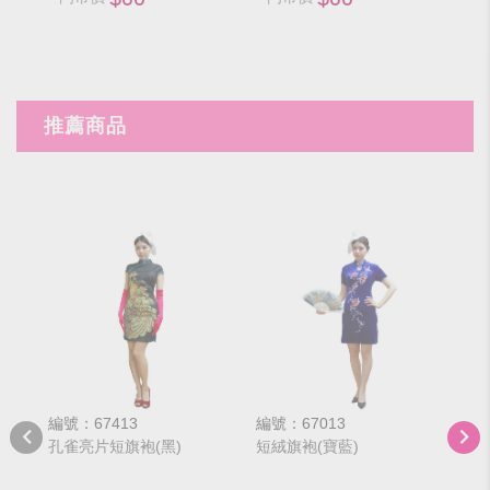
推薦商品
編號：67413
編號：67013
編號
孔雀亮片短旗袍(黑)
短絨旗袍(寶藍)
粉