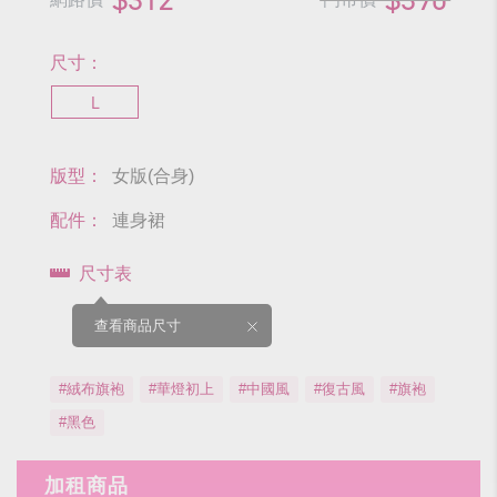
尺寸：
L
版型：
女版(合身)
配件：
連身裙
尺寸表
查看商品尺寸
#絨布旗袍
#華燈初上
#中國風
#復古風
#旗袍
#黑色
加租商品