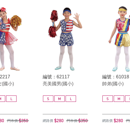
2217
編號：62117
編號：61018
(國小)
亮美國男(國小)
帥弟(國小)
M
L
S
M
L
S
M
80
$350
$280
$350
$280
門市價
網路價
門市價
網路價
門