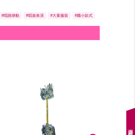
#唱跳律動
#唱遊表演
#大童服裝
#國小款式
瀏覽紀錄