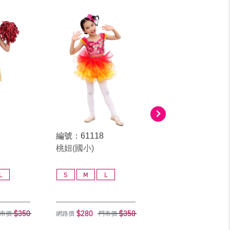
編號：61118
編號：61119
桃妞(國小)
Kiss女(國小)
L
S
M
L
S
M
L
$350
$280
$350
$280
$
市價
網路價
門市價
網路價
門市價