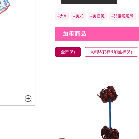
#大A
#美式
#美國風
#兒童啦啦隊
加租商品
全部(8)
彩球&彩棒&加油棒(8)