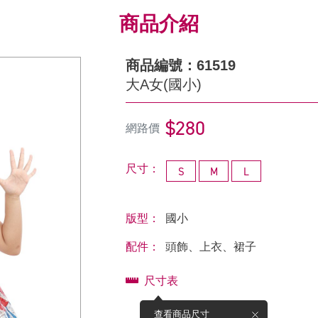
商品介紹
商品編號：61519
大A女(國小)
$280
網路價
尺寸：
S
M
L
版型：
國小
配件：
頭飾、上衣、裙子
尺寸表
查看商品尺寸