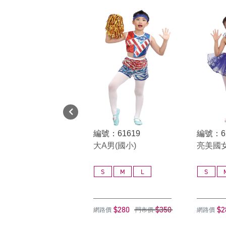
編號：61619
編號：6
大A男(國小)
亮美國女
S
M
L
S
$280
$350
$2
網路價
門市價
網路價