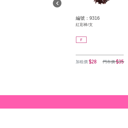
編號：9316
紅彩棒/支
F
$28
$35
加租價
門市價