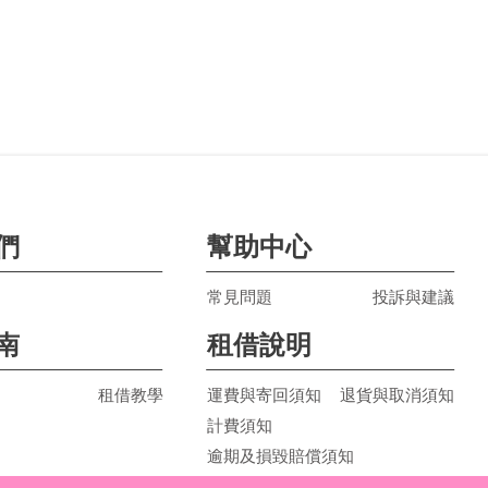
們
幫助中心
常見問題
投訴與建議
南
租借說明
租借教學
運費與寄回須知
退貨與取消須知
計費須知
逾期及損毀賠償須知