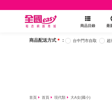
商品目錄
最
商品配送方式
＊
：
台中門市自取
超
首頁
首頁
現代類
大A女(國小)