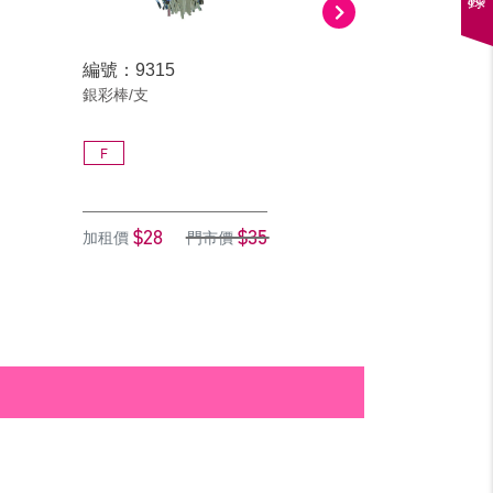
編號：9315
編號：9314
銀彩棒/支
金彩棒/支
F
F
$28
$35
$28
加租價
門市價
加租價
門