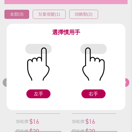
全部(3)
兒童假髮(1)
頭飾類(2)
選擇慣用手
編號：93910
編號：93810
編
銀愛心公主冠
金愛心公主冠
左手
右手
Z
Z
$16
$16
加租價
加租價
加
$20
$20
門市價
門市價
門