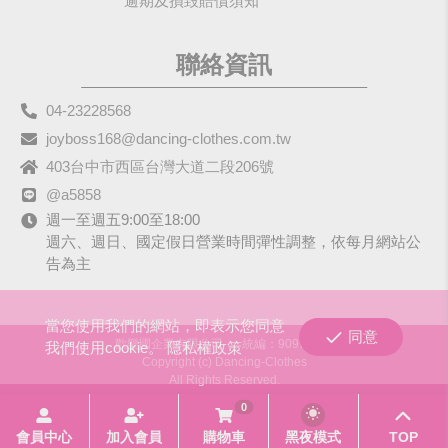
逾期及損毀賠償須知
聯絡資訊
04-23228568
joyboss168@dancing-clothes.com.tw
403台中市西區台灣大道二段206號
@a5858
週一至週五9:00至18:00
週六、週日、國定假日營業時間彈性調整，依每月網站公
告為主
當您使用我們的網站，即表示您同意
同意
歡樂國企業有限公司
統編：90979680
我們使用cookie。
隱私權政策
Copyright (c) Dancing-Clothes
All Rights Reserved.
0
會員中心
加入會員
購物車
黑夜模式
TOP