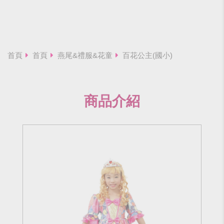
首頁
首頁
燕尾&禮服&花童
百花公主(國小)
商品介紹