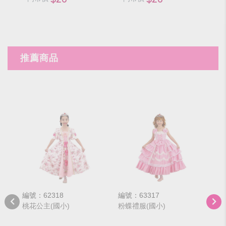
推薦商品
編號：62318
編號：63317
編號
桃花公主(國小)
粉蝶禮服(國小)
藍蝶