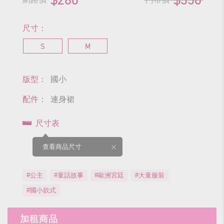
尺寸：
S
M
版型：
國小
配件：
連身裙
尺寸表
查看商品尺寸
#公主
#童話故事
#歐洲宮廷
#大童服裝
#國小款式
加租商品