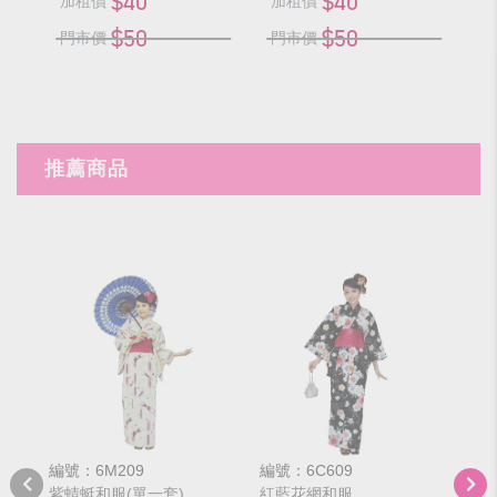
$40
$40
加租價
加租價
加
$50
$50
門市價
門市價
門
推薦商品
編號：6M209
編號：6C609
編號
紫蜻蜓和服(單一套)
紅藍花網和服
圓