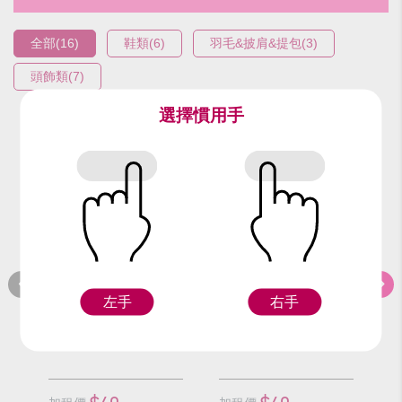
全部(16)
鞋類(6)
羽毛&披肩&提包(3)
頭飾類(7)
選擇慣用手
編號：96617
編號：96717
編
成人黑底彩花木
成人黑底彩花木
左手
右手
屐(23號)
屐(24號)
屐
F
F