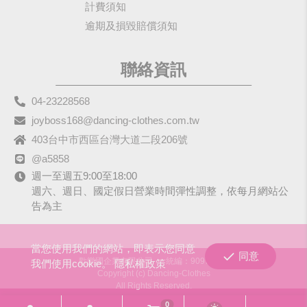
計費須知
逾期及損毀賠償須知
聯絡資訊
04-23228568
joyboss168@dancing-clothes.com.tw
403台中市西區台灣大道二段206號
@a5858
週一至週五9:00至18:00
週六、週日、國定假日營業時間彈性調整，依每月網站公
告為主
當您使用我們的網站，即表示您同意
同意
歡樂國企業有限公司
統編：90979680
我們使用cookie。
隱私權政策
Copyright (c) Dancing-Clothes
All Rights Reserved.
0