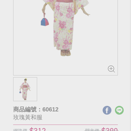
商品編號：60612
玫瑰黃和服
$312
$390
網路價
門市價