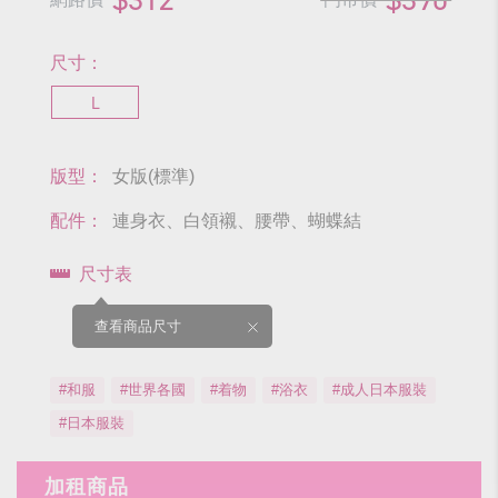
尺寸：
L
版型：
女版(標準)
配件：
連身衣、白領襯、腰帶、蝴蝶結
尺寸表
查看商品尺寸
#和服
#世界各國
#着物
#浴衣
#成人日本服裝
#日本服裝
加租商品