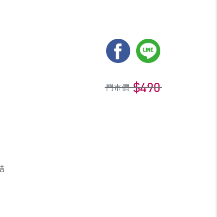
$490
門市價
結