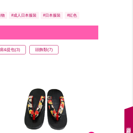
着物
#成人日本服裝
#日本服裝
#紅色
肩&提包(3)
頭飾類(7)
瀏覽紀錄