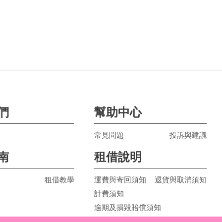
們
幫助中心
常見問題
投訴與建議
南
租借說明
租借教學
運費與寄回須知
退貨與取消須知
計費須知
逾期及損毀賠償須知