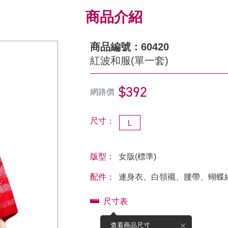
商品介紹
商品編號：60420
紅波和服(單一套)
$392
網路價
尺寸：
L
版型：
女版(標準)
配件：
連身衣、白領襯、腰帶、蝴蝶
尺寸表
查看商品尺寸