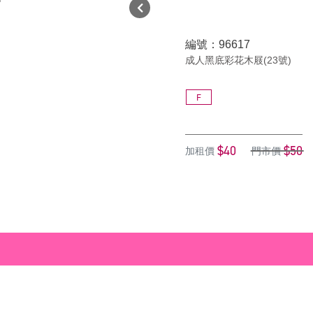
編號：96617
成人黑底彩花木屐(23號)
F
$40
$50
加租價
門市價