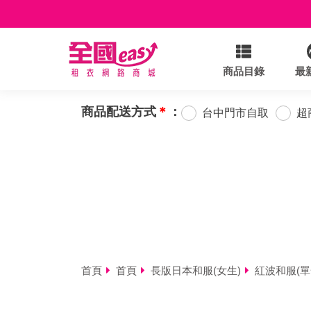
商品目錄
最
商品配送方式
＊
：
台中門市自取
超
首頁
首頁
長版日本和服(女生)
紅波和服(單