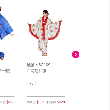
編號：6C109
編號：6S109
單一套)
白花短和服
黑紫牡丹網和服(
套)
XL
XL
$490
$336
$420
$392
$
市價
網路價
門市價
網路價
門市價