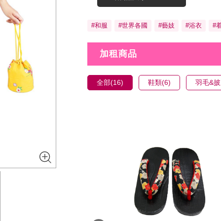
#和服
#世界各國
#藝妓
#浴衣
#
加租商品
全部(16)
鞋類(6)
羽毛&披