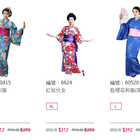
0415
編號：6624
編號：60520
和服
紅短仕女
藍櫻花和服(
XL
L
12
$390
$312
$390
$392
門市價
網路價
門市價
網路價
門