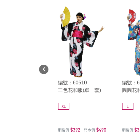
編號：60510
編號：6
三色花和服(單一套)
圓圓花
XL
L
$392
$490
$3
網路價
門市價
網路價