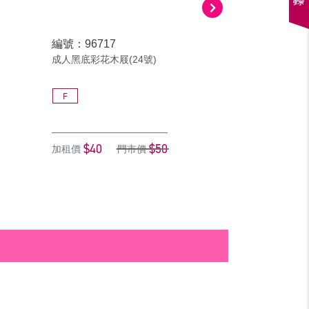
編號：96717
編號：96817
成人黑底彩花木屐(24號)
成人黑底彩花木屐(
F
F
$40
$50
$40
加租價
門市價
加租價
門