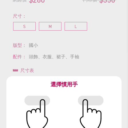
尺寸：
S
M
L
版型：
國小
配件：
頭飾、衣服、裙子、手袖
尺寸表
選擇慣用手
查看商品尺寸
#科技
#科技感
#銀河
#機器人
#大童服裝
#國小款式
#銀色
#太空人
#外太空