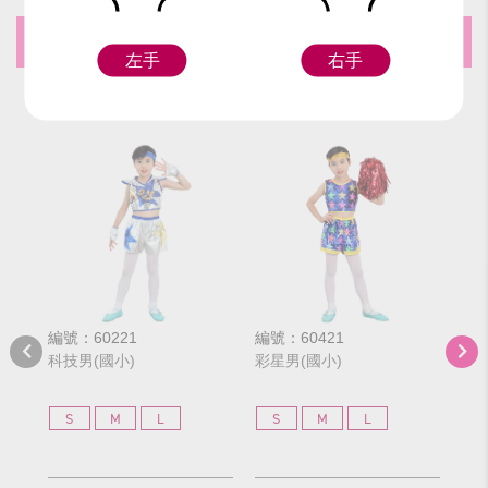
推薦商品
左手
右手
編號：60221
編號：60421
編號
科技男(國小)
彩星男(國小)
彩星
S
M
L
S
M
L
S