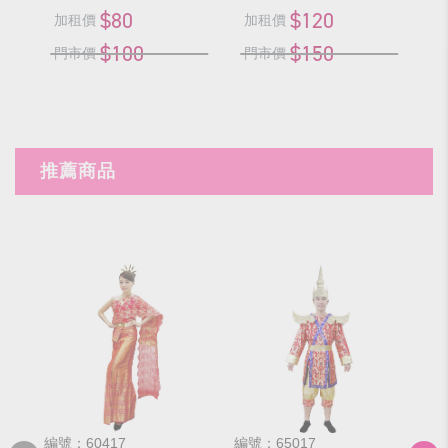
$80
$120
加租價
加租價
$100
$150
門市價
門市價
推薦商品
編號：60417
編號：65017
編號