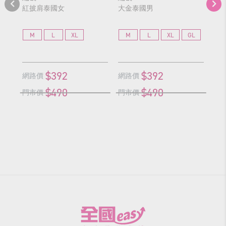
紅披肩泰國女
大金泰國男
金
M
L
XL
M
L
XL
GL
X
$392
$392
網路價
網路價
網
$490
$490
門市價
門市價
門