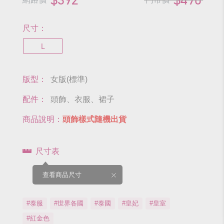
尺寸：
L
版型：
女版(標準)
配件：
頭飾、衣服、裙子
商品說明：
頭飾樣式隨機出貨
尺寸表
查看商品尺寸
#泰服
#世界各國
#泰國
#皇妃
#皇室
#紅金色