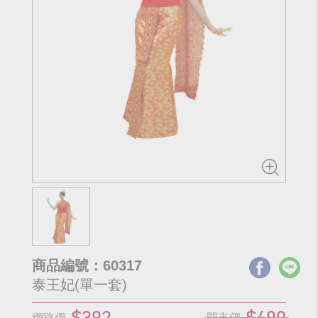
商品編號：60317
泰王妃(單一套)
$392
$490
網路價
門市價