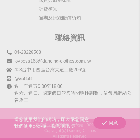
退貨與取消須知
計費須知
逾期及損毀賠償須知
聯絡資訊
04-23228568
joyboss168@dancing-clothes.com.tw
403台中市西區台灣大道二段206號
@a5858
週一至週五9:00至18:00
週六、週日、國定假日營業時間彈性調整，依每月網站公
告為主
當您使用我們的網站，即表示您同意
同意
歡樂國企業有限公司
統編：90979680
我們使用cookie。
隱私權政策
Copyright (c) Dancing-Clothes
All Rights Reserved.