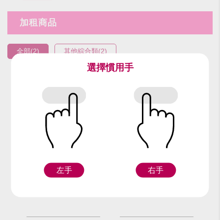
加租商品
全部(2)
其他綜合類(2)
選擇慣用手
編號：95307
編號：90717
泰國指甲/組
雕花泰國指甲/組
左手
右手
Z
Z