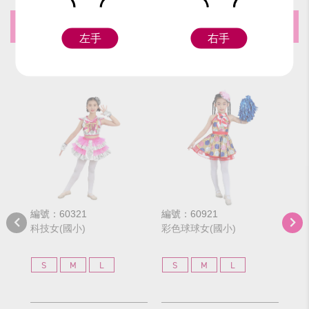
推薦商品
左手
右手
編號：60321
編號：60921
編號
科技女(國小)
彩色球球女(國小)
go
S
M
L
S
M
L
S