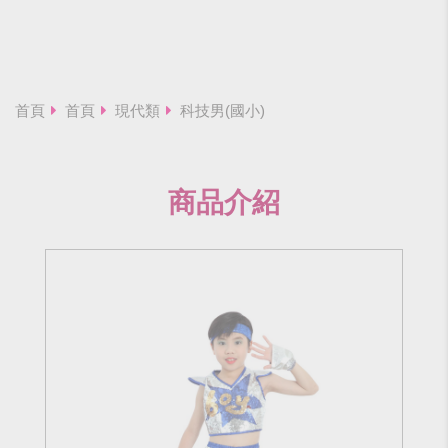
首頁
首頁
現代類
科技男(國小)
商品介紹