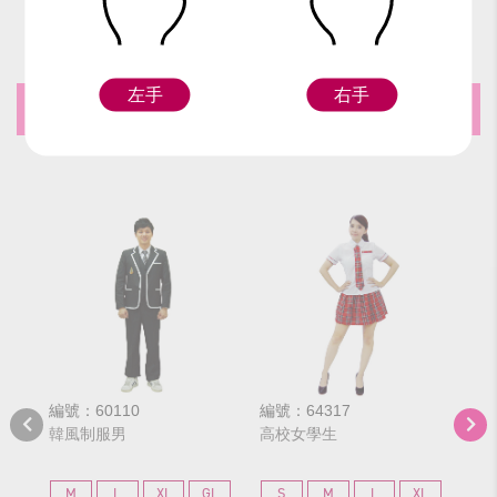
左手
右手
推薦商品
編號：60110
編號：64317
編號
韓風制服男
高校女學生
紅
M
L
XL
GL
S
M
L
XL