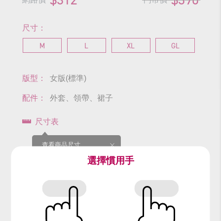
尺寸：
M
L
XL
GL
版型：
女版(標準)
配件：
外套、領帶、裙子
尺寸表
查看商品尺寸
選擇慣用手
#制服
#角色扮演
#校服
#學校
#教育
#短裙
#格子
#student
#青春
#學生制服
#高中生
#國中生
#日韓制服
#韓國制服
#韓風
#韓國
#繼承者們