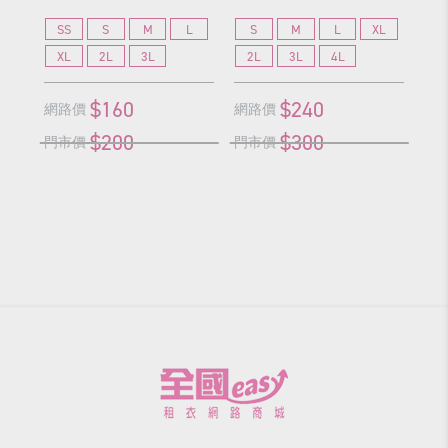
SS
S
M
L
S
M
L
XL
S
XL
2L
3L
2L
3L
4L
2
$160
$240
網路價
網路價
網
$200
$300
門市價
門市價
門