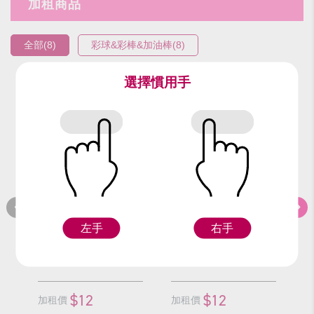
加租商品
全部(8)
彩球&彩棒&加油棒(8)
選擇慣用手
編號：9307
編號：9305
編
小紅蔥彩球/顆
小銀蔥彩球/顆
左手
右手
F
F
$12
$12
加租價
加租價
加