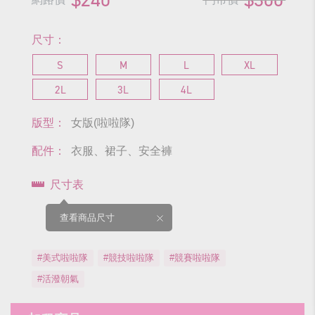
尺寸：
S
M
L
XL
2L
3L
4L
版型：
女版(啦啦隊)
配件：
衣服、裙子、安全褲
尺寸表
查看商品尺寸
#美式啦啦隊
#競技啦啦隊
#競賽啦啦隊
#活潑朝氣