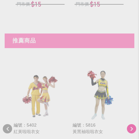
$15
$15
門市價
門市價
門
推薦商品
編號：5402
編號：5816
編號
紅黃啦啦衣女
黃黑袖啦啦衣女
紅