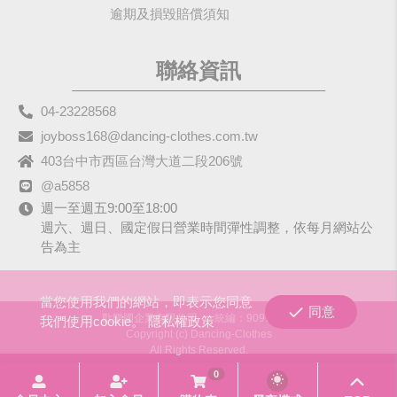
逾期及損毀賠償須知
聯絡資訊
04-23228568
joyboss168@dancing-clothes.com.tw
403台中市西區台灣大道二段206號
@a5858
週一至週五9:00至18:00
週六、週日、國定假日營業時間彈性調整，依每月網站公
告為主
當您使用我們的網站，即表示您同意
同意
歡樂國企業有限公司
統編：90979680
我們使用cookie。
隱私權政策
Copyright (c) Dancing-Clothes
All Rights Reserved.
0