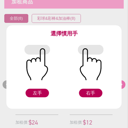
加租商品
全部(8)
彩球&彩棒&加油棒(8)
選擇慣用手
編號：90421
編號：91513
編
寬版彩球(金)/顆
小藍蔥彩球/顆
左手
右手
F
F
$24
$12
加租價
加租價
加