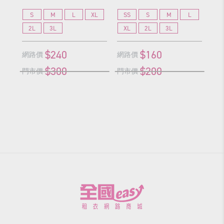
S
M
L
XL
SS
S
M
L
S
2L
3L
XL
2L
3L
2
$240
$160
網路價
網路價
網
$300
$200
門市價
門市價
門