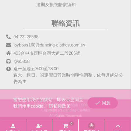
逾期及損毀賠償須知
聯絡資訊
04-23228568
joyboss168@dancing-clothes.com.tw
403台中市西區台灣大道二段206號
@a5858
週一至週五9:00至18:00
週六、週日、國定假日營業時間彈性調整，依每月網站公
告為主
當您使用我們的網站，即表示您同意
同意
歡樂國企業有限公司
統編：90979680
我們使用cookie。
隱私權政策
Copyright (c) Dancing-Clothes
All Rights Reserved.
0