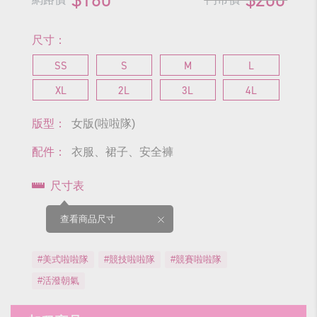
尺寸：
SS
S
M
L
XL
2L
3L
4L
版型：
女版(啦啦隊)
配件：
衣服、裙子、安全褲
尺寸表
查看商品尺寸
#美式啦啦隊
#競技啦啦隊
#競賽啦啦隊
#活潑朝氣