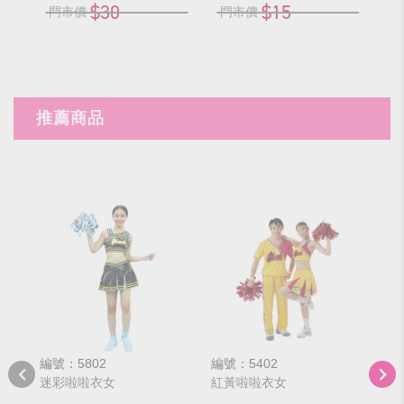
$30
$15
門市價
門市價
門
推薦商品
編號：5802
編號：5402
編號
迷彩啦啦衣女
紅黃啦啦衣女
黃