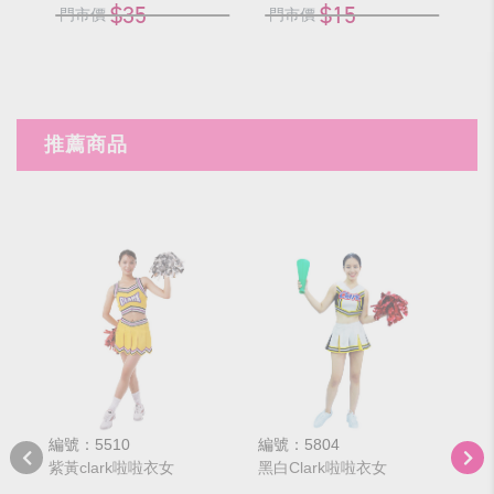
$35
$15
門市價
門市價
門
推薦商品
編號：5510
編號：5804
編號
紫黃clark啦啦衣女
黑白Clark啦啦衣女
斜