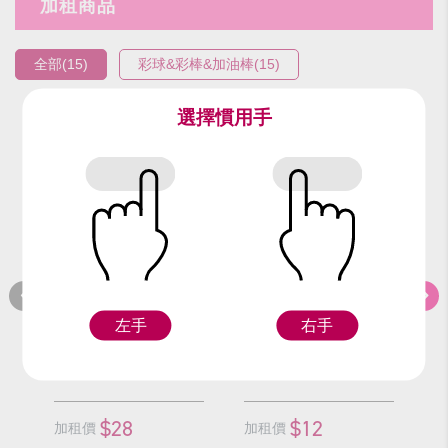
加租商品
全部(15)
彩球&彩棒&加油棒(15)
選擇慣用手
編號：9312
編號：9301-2
編
塑膠白紅彩球/顆
白塑膠彩球/顆
左手
右手
F
F
$28
$12
加租價
加租價
加