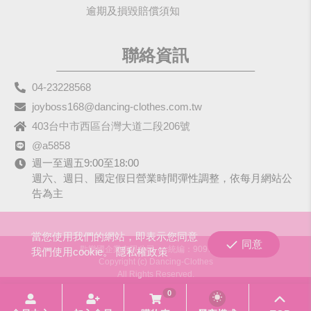
逾期及損毀賠償須知
聯絡資訊
04-23228568
joyboss168@dancing-clothes.com.tw
403台中市西區台灣大道二段206號
@a5858
週一至週五9:00至18:00
週六、週日、國定假日營業時間彈性調整，依每月網站公
告為主
當您使用我們的網站，即表示您同意
同意
歡樂國企業有限公司
統編：90979680
我們使用cookie。
隱私權政策
Copyright (c) Dancing-Clothes
All Rights Reserved.
0