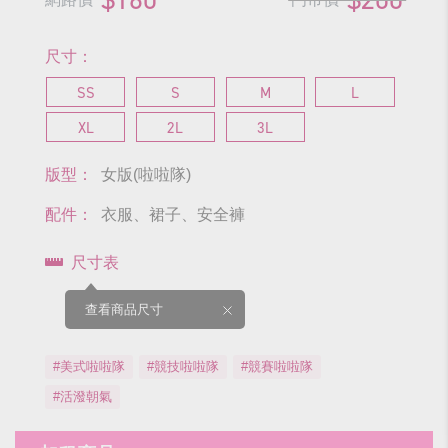
尺寸：
SS
S
M
L
XL
2L
3L
版型：
女版(啦啦隊)
配件：
衣服、裙子、安全褲
尺寸表
查看商品尺寸
#美式啦啦隊
#競技啦啦隊
#競賽啦啦隊
#活潑朝氣