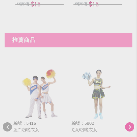
$15
$15
門市價
門市價
門
推薦商品
編號：5416
編號：5802
編號
藍白啦啦衣女
迷彩啦啦衣女
藍