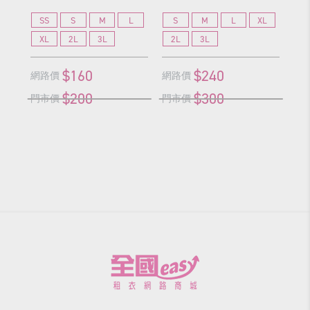
SS
S
M
L
S
M
L
XL
S
XL
2L
3L
2L
3L
2
$160
$240
網路價
網路價
網
$200
$300
門市價
門市價
門