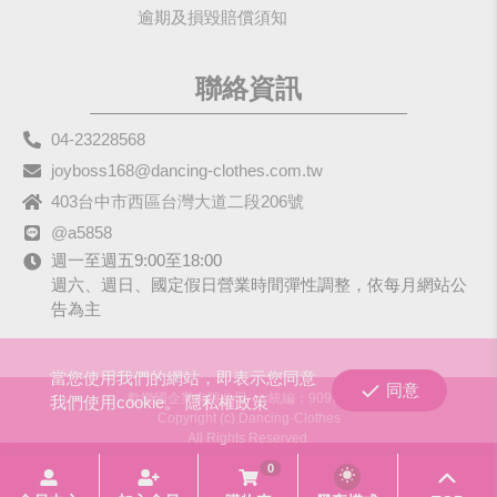
逾期及損毀賠償須知
聯絡資訊
04-23228568
joyboss168@dancing-clothes.com.tw
403台中市西區台灣大道二段206號
@a5858
週一至週五9:00至18:00
週六、週日、國定假日營業時間彈性調整，依每月網站公
告為主
當您使用我們的網站，即表示您同意
同意
歡樂國企業有限公司
統編：90979680
我們使用cookie。
隱私權政策
Copyright (c) Dancing-Clothes
All Rights Reserved.
0