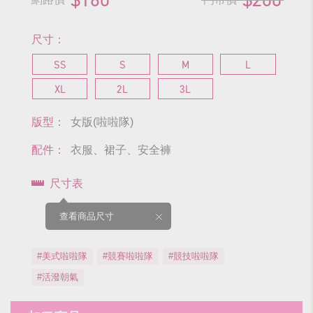
尺寸：
SS
S
M
L
XL
2L
3L
版型：
女版(啦啦隊)
配件：
衣服、裙子、安全褲
尺寸表
查看商品尺寸
#美式啦啦隊
#競賽啦啦隊
#競技啦啦隊
#活潑朝氣