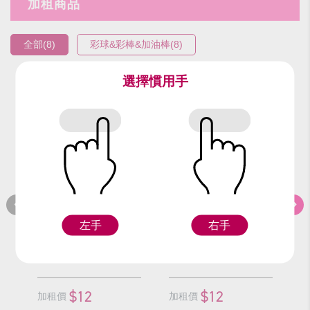
加租商品
全部(8)
彩球&彩棒&加油棒(8)
選擇慣用手
編號：9307
編號：9305
編
小紅蔥彩球/顆
小銀蔥彩球/顆
左手
右手
F
F
$12
$12
加租價
加租價
加