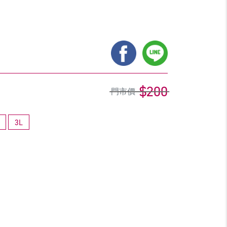
$200
門市價
3L