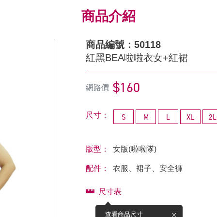
商品介紹
商品編號：50118
紅黑BEA啦啦衣女+紅裙
$160
網路價
尺寸：
S
M
L
XL
2L
版型：
女版(啦啦隊)
配件：
衣服、裙子、安全褲
尺寸表
查看商品尺寸