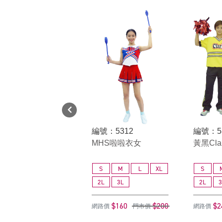
編號：5312
編號：5
MHS啦啦衣女
黃黑Cl
S
M
L
XL
S
2L
3L
2L
3
$160
$200
$2
網路價
門市價
網路價