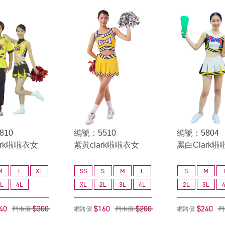
810
編號：5510
編號：5804
ark啦啦衣女
紫黃clark啦啦衣女
黑白Clark
M
L
XL
SS
S
M
L
S
M
L
4L
XL
2L
3L
4L
2L
3L
40
$300
$160
$200
$240
門市價
網路價
門市價
網路價
門