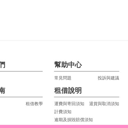
們
幫助中心
常見問題
投訴與建議
南
租借說明
租借教學
運費與寄回須知
退貨與取消須知
計費須知
逾期及損毀賠償須知