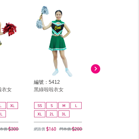
編號：5412
編號：5706
啦啦衣女
黑綠啦啦衣女
斜肩藍啦啦衣女
L
XL
SS
S
M
L
S
M
L
4L
XL
2L
3L
2L
3L
4L
$300
$160
$200
$200
$
市價
網路價
門市價
網路價
門市價