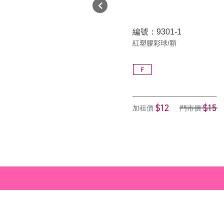
編號：9301-1
紅塑膠彩球/顆
F
$12
$15
加租價
門市價