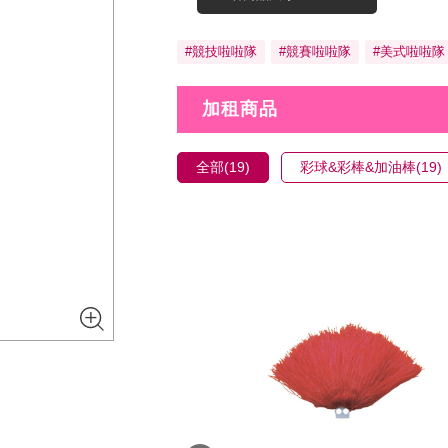
#競技啦啦隊
#競賽啦啦隊
#美式啦啦隊
加租商品
全部(19)
彩球&彩棒&加油棒(19)