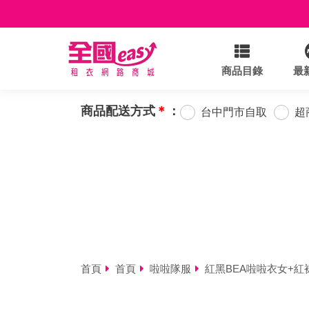
商品目錄
最
商品配送方式
＊
：
台中門市自取
超
首頁
首頁
啦啦隊服
紅黑BEA啦啦衣女+紅