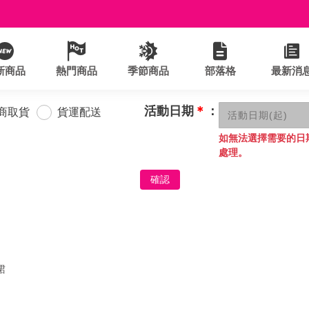
新商品
熱門商品
季節商品
部落格
最新消
活動日期
＊
：
商取貨
貨運配送
如無法選擇需要的日
處理。
確認
裙