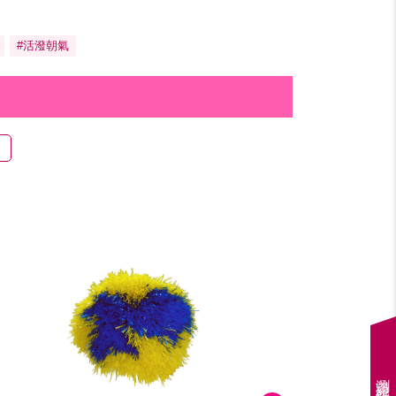
#活潑朝氣
瀏覽紀錄