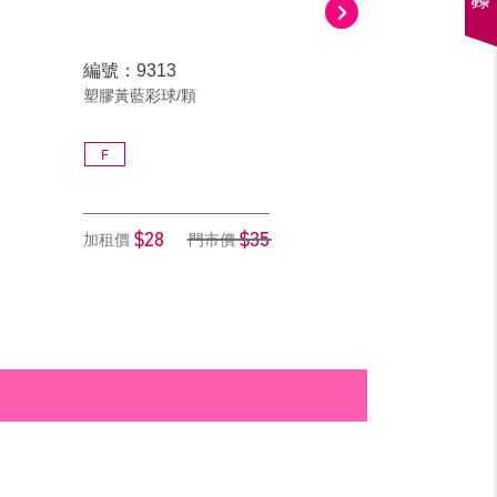
編號：9313
編號：9301-3
塑膠黃藍彩球/顆
藍塑膠彩球/顆
F
F
$28
$35
$12
加租價
門市價
加租價
門