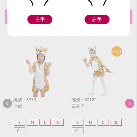
推薦商品
左手
右手
編號：3373
編號：30122
編號
老虎
霹靂虎
虎
S
M
L
XL
S
M
L
XL
S
GL
GL
G