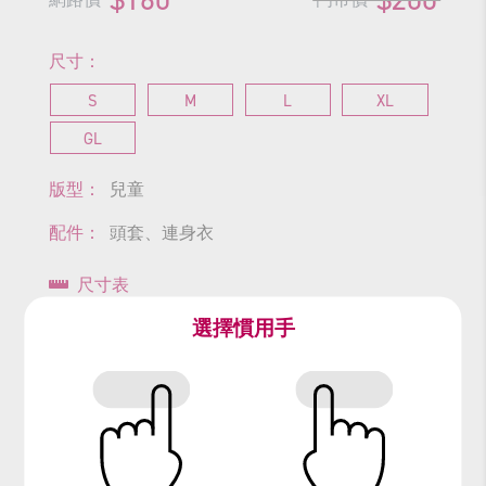
尺寸：
S
M
L
XL
GL
版型：
兒童
配件：
頭套、連身衣
尺寸表
選擇慣用手
查看商品尺寸
#老虎
#生肖
#野生動物
#Tiger
#Animal
#動物
#貓