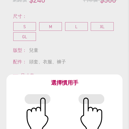
尺寸：
S
M
L
XL
GL
版型：
兒童
配件：
頭套、衣服、褲子
尺寸表
選擇慣用手
查看商品尺寸
#麒麟鹿
#動物
#馬達加斯加
#梅爾曼
#giraffe