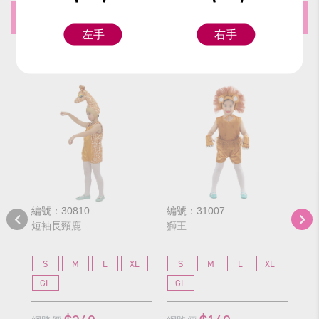
推薦商品
左手
右手
編號：30810
編號：31007
編號
短袖長頸鹿
獅王
河
S
M
L
XL
S
M
L
XL
S
GL
GL
G