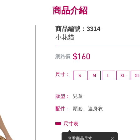
商品介紹
商品編號：3314
小花貓
$160
網路價
尺寸：
S
M
L
XL
GL
版型：
兒童
配件：
頭套、連身衣
尺寸表
查看商品尺寸