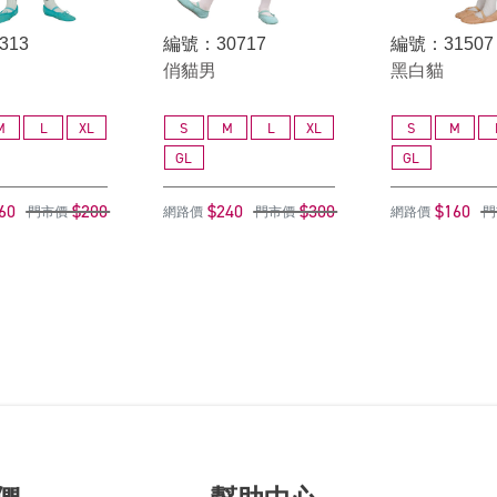
313
編號：30717
編號：31507
俏貓男
黑白貓
M
L
XL
S
M
L
XL
S
M
GL
GL
60
$200
$240
$300
$160
門市價
網路價
門市價
網路價
門