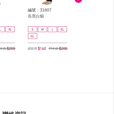
編號：31607
編號：30817
長黑白貓
俏貓女
L
XL
S
M
L
XL
S
M
L
GL
GL
$200
$160
$200
$240
$
市價
網路價
門市價
網路價
門市價