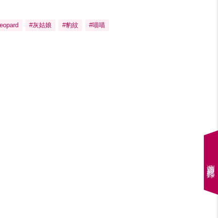
eopard
#灰姑娘
#豹紋
#喵喵
瀏覽紀錄