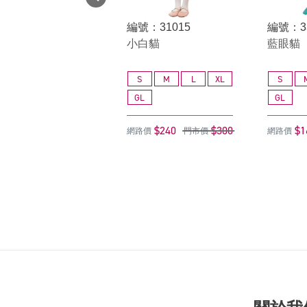
編號：31015
編號：3
小白貓
藍眼貓
S
M
L
XL
S
GL
GL
$240
$300
$1
網路價
門市價
網路價