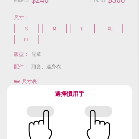
尺寸：
S
M
L
XL
GL
版型：
兒童
配件：
頭套、連身衣
尺寸表
選擇慣用手
查看商品尺寸
#牛
#生肖
#動物
#buffalo
#水牛
#灰牛
#牛魔王
#公牛