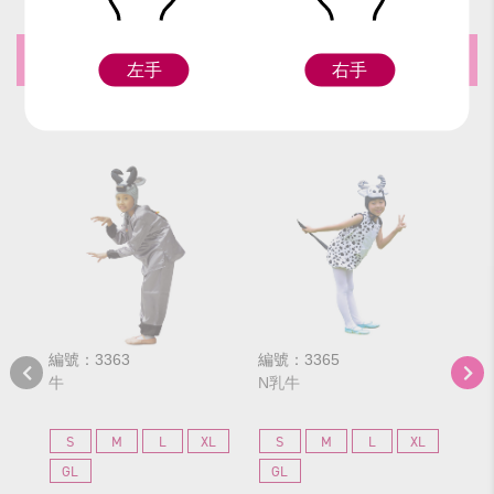
推薦商品
左手
右手
編號：3363
編號：3365
編號
牛
N乳牛
短
S
M
L
XL
S
M
L
XL
S
GL
GL
G