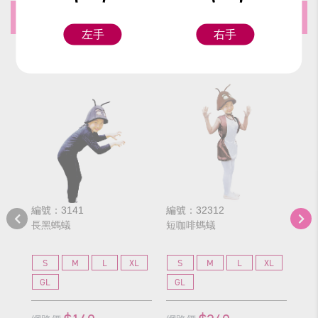
推薦商品
左手
右手
編號：3141
編號：32312
編號
長黑螞蟻
短咖啡螞蟻
長
S
M
L
XL
S
M
L
XL
S
GL
GL
G