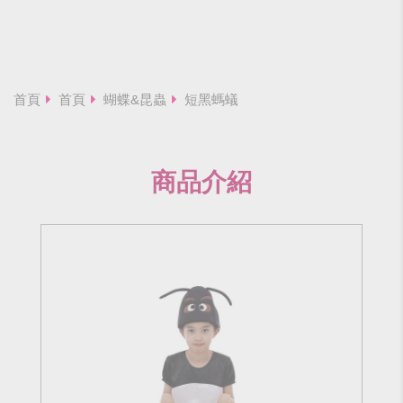
首頁
首頁
蝴蝶&昆蟲
短黑螞蟻
商品介紹