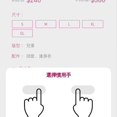
尺寸：
S
M
L
XL
GL
版型：
兒童
配件：
頭套、連身衣
尺寸表
選擇慣用手
查看商品尺寸
#小蟻雄兵
#螞蟻
#Ant
#昆蟲
#蟲蟲危機