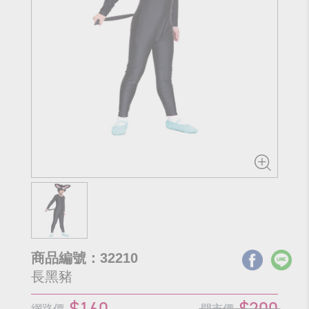
商品編號：32210
長黑豬
$160
$200
網路價
門市價