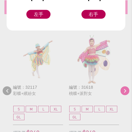
推薦商品
左手
右手
編號：32117
編號：31618
編號
彩蝶+繽紛女
桃蝶+派對女
粉
S
M
L
XL
S
M
L
XL
S
GL
GL
G