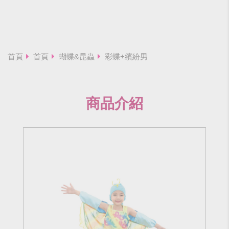
首頁
首頁
蝴蝶&昆蟲
彩蝶+繽紛男
商品介紹