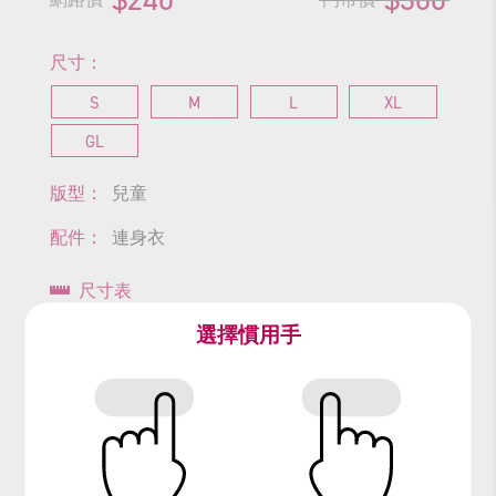
尺寸：
S
M
L
XL
GL
版型：
兒童
配件：
連身衣
尺寸表
選擇慣用手
查看商品尺寸
#紅娘
#花大姐
#飛蟲
#昆蟲
#ladybug
#ladybirds