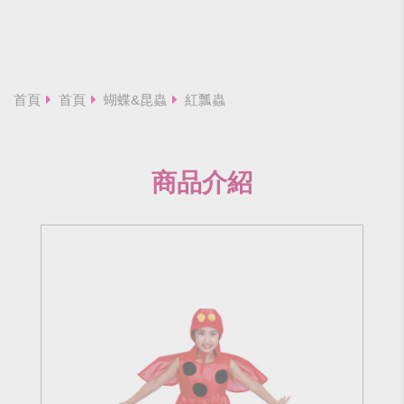
首頁
首頁
蝴蝶&昆蟲
紅瓢蟲
商品介紹