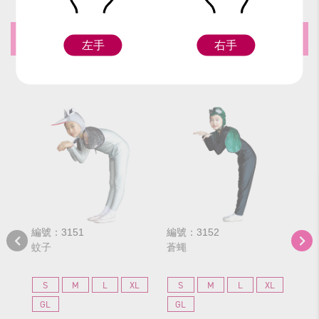
推薦商品
左手
右手
編號：3151
編號：3152
編號
蚊子
蒼蠅
短
S
M
L
XL
S
M
L
XL
S
GL
GL
G