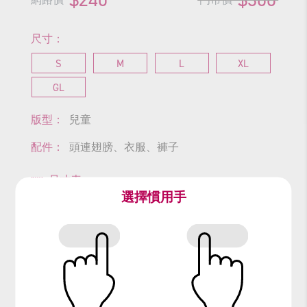
尺寸：
S
M
L
XL
GL
版型：
兒童
配件：
頭連翅膀、衣服、褲子
尺寸表
選擇慣用手
查看商品尺寸
#蝴蝶
#昆蟲
#Butterfly
#蝴蝶翅膀