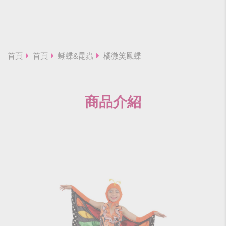
首頁
首頁
蝴蝶&昆蟲
橘微笑鳳蝶
商品介紹