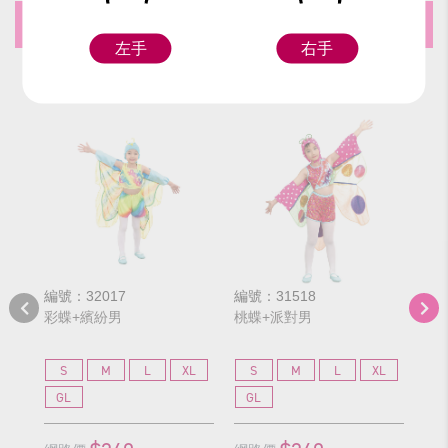
推薦商品
左手
右手
編號：32017
編號：31518
編號
彩蝶+繽紛男
桃蝶+派對男
鳳
S
M
L
XL
S
M
L
XL
S
GL
GL
G