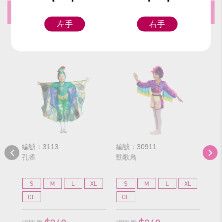
推薦商品
左手
右手
編號：3113
編號：30911
編號
孔雀
勁歌鳥
黑
S
M
L
XL
S
M
L
XL
S
GL
GL
G