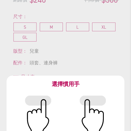
尺寸：
S
M
L
XL
GL
版型：
兒童
配件：
頭套、連身褲
尺寸表
選擇慣用手
查看商品尺寸
#角鴞
#梟
#野生動物
#鳥