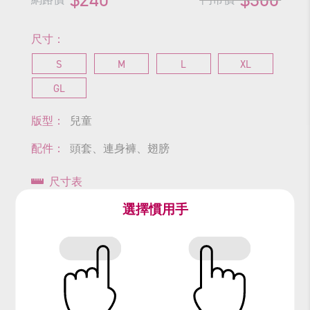
尺寸：
S
M
L
XL
GL
版型：
兒童
配件：
頭套、連身褲、翅膀
尺寸表
選擇慣用手
查看商品尺寸
#火金姑
#螢火蟲
#火焰蟲
#昆蟲
#firefly
#飛行蟲