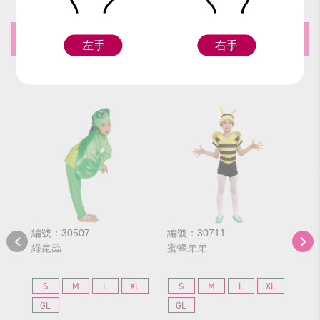
推薦商品
左手
右手
編號：30507
編號：30711
編號
綠昆蟲
蜜蜂弟弟
小
S
M
L
XL
S
M
L
XL
S
GL
GL
G