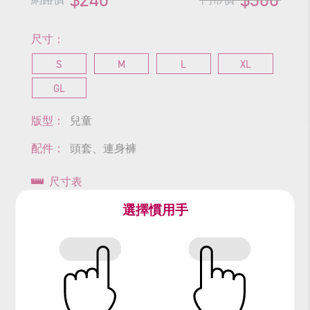
尺寸：
S
M
L
XL
GL
版型：
兒童
配件：
頭套、連身褲
尺寸表
選擇慣用手
查看商品尺寸
#龍
#吉祥物
#生肖
#木鬚龍
#中國神話
#dragon
#過年