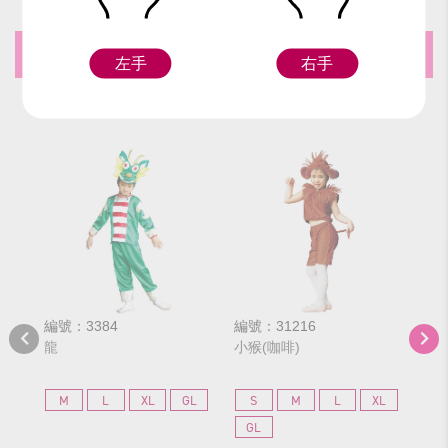
推薦商品
左手
右手
編號：3384
編號：31216
編號
龍
小猴(咖啡)
小猴
M
L
XL
GL
S
M
L
XL
S
GL
G