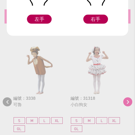
推薦商品
左手
右手
編號：3338
編號：31318
編號
可魯
小白狗女
小
S
M
L
XL
S
M
L
XL
S
GL
GL
G