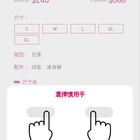
尺寸：
S
M
L
XL
GL
版型：
兒童
配件：
頭套、連身褲
尺寸表
選擇慣用手
查看商品尺寸
#寵物
#貴賓狗
#生肖
#狗
#膪小狗英雄
#Dog
#Animal
#動物