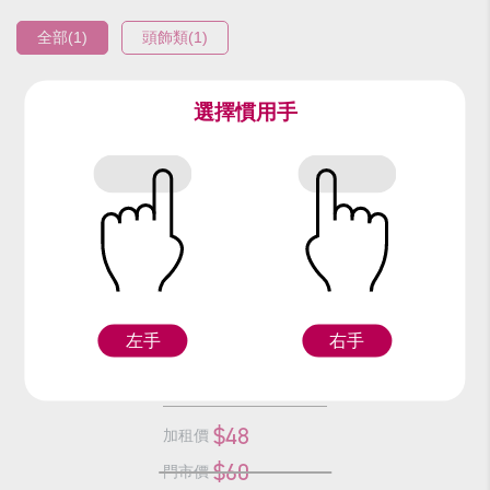
全部(1)
頭飾類(1)
選擇慣用手
編號：93510
綠孔雀頭冠
左手
右手
F
$48
加租價
$60
門市價