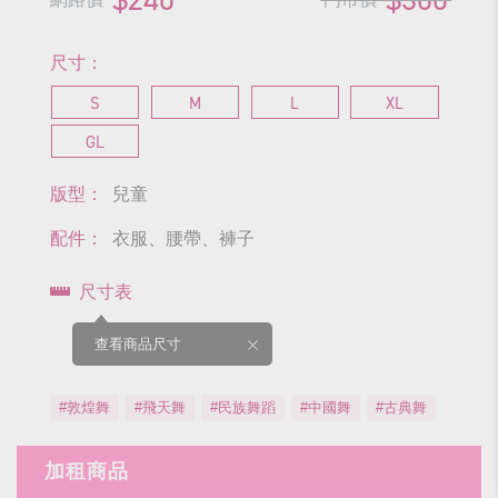
尺寸：
S
M
L
XL
GL
版型：
兒童
配件：
衣服、腰帶、褲子
尺寸表
查看商品尺寸
#敦煌舞
#飛天舞
#民族舞蹈
#中國舞
#古典舞
加租商品