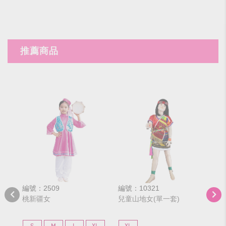
推薦商品
編號：2509
編號：10321
編號
桃新疆女
兒童山地女(單一套)
力
S
M
L
XL
XL
S