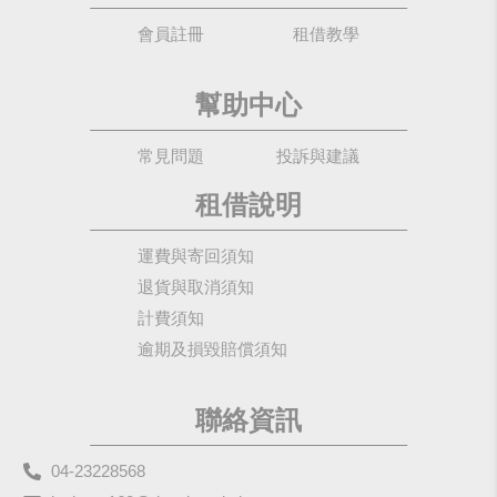
會員註冊
租借教學
幫助中心
常見問題
投訴與建議
租借說明
運費與寄回須知
退貨與取消須知
計費須知
逾期及損毀賠償須知
聯絡資訊
04-23228568