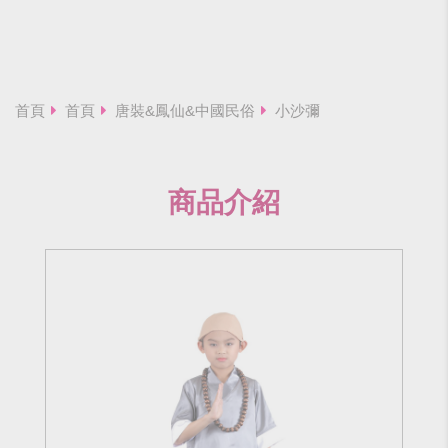
首頁
首頁
唐裝&鳳仙&中國民俗
小沙彌
商品介紹