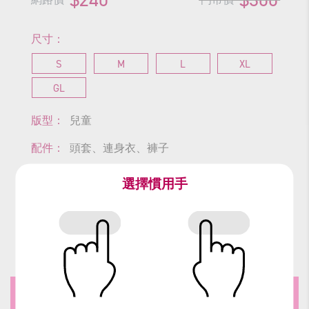
尺寸：
S
M
L
XL
GL
版型：
兒童
配件：
頭套、連身衣、褲子
尺寸表
選擇慣用手
查看商品尺寸
#和尚
#出家
#比丘
#沙彌
#郝劭文
加租商品