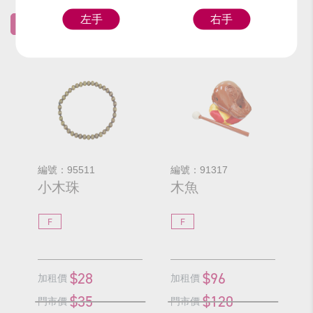
左手
右手
全部(2)
傳統民俗類(2)
編號：95511
編號：91317
小木珠
木魚
F
F
$28
$96
加租價
加租價
$35
$120
門市價
門市價