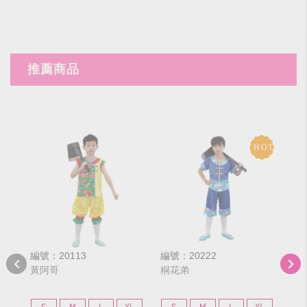
推薦商品
編號：20113
編號：20222
編號
黃阿哥
桐花弟
V
S
M
L
XL
S
M
L
XL
S