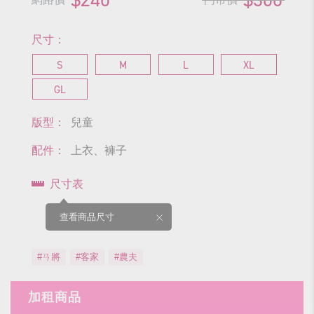
尺寸：
S
M
L
XL
GL
版型：
兒童
配件：
上衣、褲子
尺寸表
查看商品尺寸
#ㄢ將
#客家
#農夫
加租商品