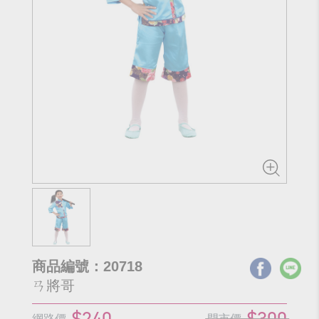
商品編號：20718
ㄢ將哥
$240
$300
網路價
門市價