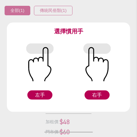
全部(1)
傳統民俗類(1)
選擇慣用手
編號：9640
鋤頭
左手
右手
F
$48
加租價
$60
門市價