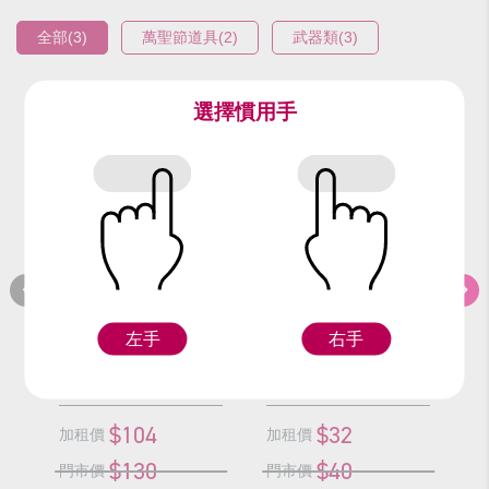
全部(3)
萬聖節道具(2)
武器類(3)
選擇慣用手
編號：9518
編號：9526-2
編
豬扒
螺旋銀三叉(短)
左手
右手
Z
Z
$104
$32
加租價
加租價
加
$130
$40
門市價
門市價
門