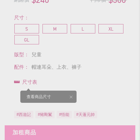
尺寸：
S
M
L
XL
GL
版型：
兒童
配件：
帽連耳朵、上衣、褲子
尺寸表
查看商品尺寸
#西遊記
#豬剛鬣
#悟能
#天蓬元帥
加租商品