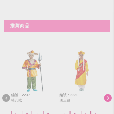
推薦商品
編號：2237
編號：2235
編號
豬八戒
唐三藏
沙
S
M
L
XL
S
M
L
XL
S